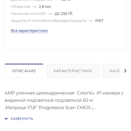
Объектив
—
2,8 мм
Наличие microSD
—
До 256 Гб
Защита от пыли/влаги/вандалозащита
—
IP67
Все характеристики
ОПИСАНИЕ
ХАРАКТЕРИСТИКИ
НАЛИЧИЕ
4MP уличная цилиндрическая ColorVu IP-камера с
видимой подсветкой подсветкой 60 м
,Матрица-1/1,8'' Progressive Scan CMOS ;
Чувствительность- цвет:0.0005 лк@(F1.0, AGC ВКЛ)
2688 × 1520 @30 к/с; механический ИК-фильтр;Угол
обзора объектива: по горизонтали: 112°, по