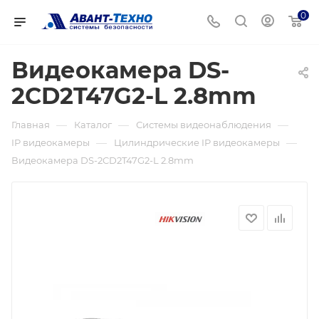
0
Видеокамера DS-
2CD2T47G2-L 2.8mm
—
—
—
Главная
Каталог
Системы видеонаблюдения
—
—
IP видеокамеры
Цилиндрические IP видеокамеры
Видеокамера DS-2CD2T47G2-L 2.8mm