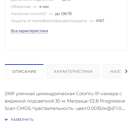
Объектив
—
4 мм
Наличие microSD
—
до 128 Гб
Защита от пыли/влаги/вандалозащита
—
IP67
Все характеристики
ОПИСАНИЕ
ХАРАКТЕРИСТИКИ
НАЛИЧИЕ
2MP уличная цилиндрическая ColorVu IP-камера с
видимой подсветкой 30 м. Матрица-1/2.8 Progressive
Scan CMOS; Чувствительность- цвет:0.0035лк@(F1.0,
AGC ВКЛ) , 0.005 лк @ (F1.2, AGC вкл), 1920 × 1080 @30
к/с; Угол обзора объектива: по горизонтали: 89°, по
вертикали: 47°; по горизонтали: 106°,Видео сжатие: