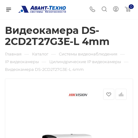
0
Видеокамера DS-
2CD2T27G3E-L 4mm
—
—
—
Главная
Каталог
Системы видеонаблюдения
—
—
IP видеокамеры
Цилиндрические IP видеокамеры
Видеокамера DS-2CD2T27G3E-L 4mm