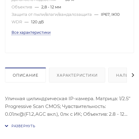
Объектив
—
2,8 - 12 мм
Защита от пыли/влаги/вандалозащита
—
IP67, IK10
WDR
—
120 дБ
Все характеристики
ОПИСАНИЕ
ХАРАКТЕРИСТИКИ
НАЛИЧИЕ
Уличная цилиндрическая IP-камера. Матрица: 1/2.5’’
Progressive Scan CMOS; Чувствительность:
0.01лк@(F1.2,AGC вкл.), 0лк с ИК; Объектив: 2.8 - 12
мм@F1.6, моторизированный вариообъектив; Угол
обзора объектива: 120°-36°; Видеосжатие:
H.265/H.264/MJPEG/H.265+/H.264+; Максимальное