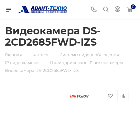
0
Видеокамера DS-
2CD2685FWD-IZS
—
—
—
Главная
Каталог
Системы видеонаблюдения
—
—
IP видеокамеры
Цилиндрические IP видеокамеры
Видеокамера DS-2CD2685FWD-IZS