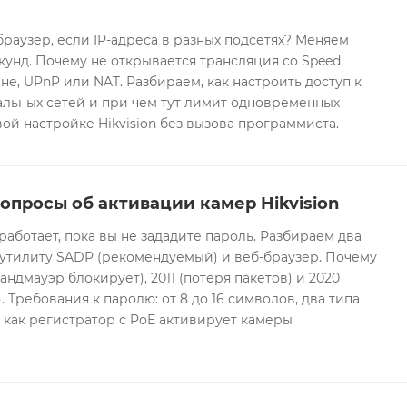
браузер, если IP-адреса в разных подсетях? Меняем
екунд. Почему не открывается трансляция со Speed
е, UPnP или NAT. Разбираем, как настроить доступ к
альных сетей и при чем тут лимит одновременных
ой настройке Hikvision без вызова программиста.
опросы об активации камер Hikvision
 работает, пока вы не зададите пароль. Разбираем два
 утилиту SADP (рекомендуемый) и веб-браузер. Почему
андмауэр блокирует), 2011 (потеря пакетов) и 2020
 Требования к паролю: от 8 до 16 символов, два типа
И как регистратор с PoE активирует камеры