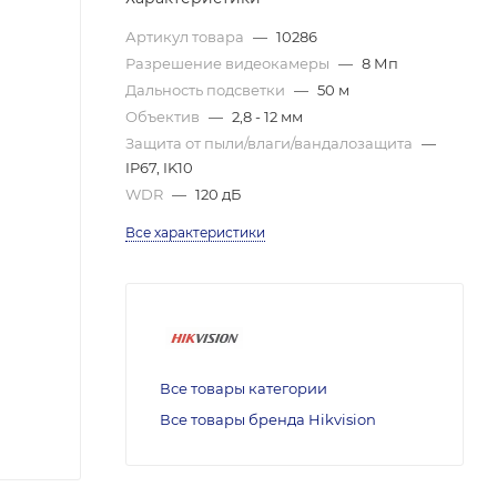
Артикул товара
—
10286
Разрешение видеокамеры
—
8 Мп
Дальность подсветки
—
50 м
Объектив
—
2,8 - 12 мм
Защита от пыли/влаги/вандалозащита
—
IP67, IK10
WDR
—
120 дБ
Все характеристики
Все товары категории
Все товары бренда Hikvision