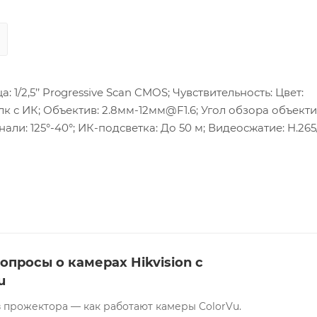
/2,5’’ Progressive Scan CMOS; Чувствительность: Цвет:
 0лк с ИК; Объектив: 2.8мм-12мм@F1.6; Угол обзора объекти
онали: 125°-40°; ИК-подсветка: До 50 м; Видеосжатие: H.265
3D DNR/HLC; ONVIF(PROFILE S,PROFILE G), ISAPI; Сетевой
rnet порт; Аудио: 1 вход (линейный, 3,5мм), 1 выход (л
DC, 30мА), терминальный блок; Слот для microSD/SDHC/SD
тания Φ 5.5мм PoE(802.3at, class 3); Потребляемая мощнос
 0,3A макс. 18Вт; Рабочие условия: -40 °C…+60 °C, влажность
 корпуса: Металл; Размеры: Φ144.1×332.7 мм; Масса: 1,89 кг
опросы о камерах Hikvision с
u
 прожектора — как работают камеры ColorVu.