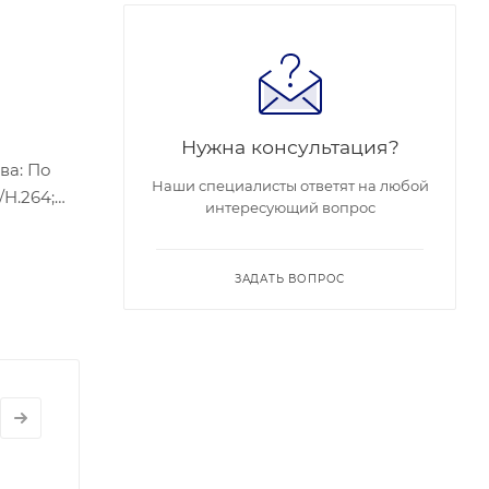
Нужна консультация?
ва: По
Наши специалисты ответят на любой
/H.264;
интересующий вопрос
инейный,
XC до
ЗАДАТЬ ВОПРОС
ть: 12 В,
 95% или
.