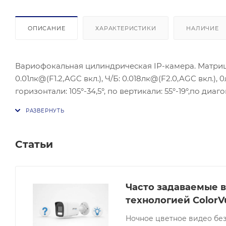
ОПИСАНИЕ
ХАРАКТЕРИСТИКИ
НАЛИЧИЕ
Вариофокальная цилиндрическая IP-камера. Матрица: 1
0.01лк@(F1.2,AGC вкл.), Ч/Б: 0.018лк@(F2.0,AGC вкл.),
горизонтали: 105°-34,5°, по вертикали: 55°-19°,по диаг
Максимальное разрешение: 3840×2160, 12,5 к/с; BLC/
интерфейс: 1 RJ45 10M/100M самонастраивающийся Ethe
3.5мм), моно; Тревожные интерфейсы: 1/1 (макс.12В 
128Гб; Питание: DC 12 В ± 25%/коаксиальный разъём пи
Статьи
1,2А, макс. 14,5Вт PoE (802.3af, 42,5В до 57В), 0,5A до
меньше (без конденсата); Защита: IP67, IK10; Материал
Часто задаваемые в
технологией ColorV
Ночное цветное видео без