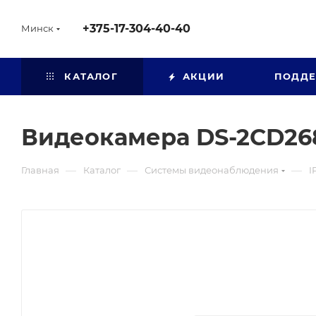
+375-17-304-40-40
Минск
КАТАЛОГ
АКЦИИ
ПОДД
Видеокамера DS-2CD26
—
—
—
Главная
Каталог
Системы видеонаблюдения
I