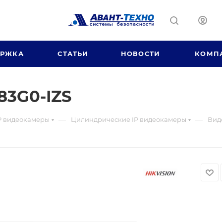
ЕРЖКА
СТАТЬИ
НОВОСТИ
КОМП
83G0-IZS
—
—
P видеокамеры
Цилиндрические IP видеокамеры
Вид