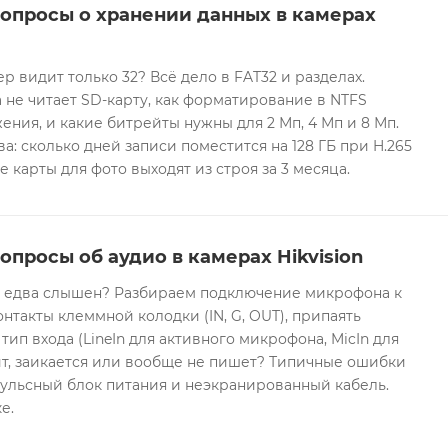
вопросы о хранении данных в камерах
ер видит только 32? Всё дело в FAT32 и разделах.
 не читает SD-карту, как форматирование в NTFS
ния, и какие битрейты нужны для 2 Мп, 4 Мп и 8 Мп.
а: сколько дней записи поместится на 128 ГБ при H.265
е карты для фото выходят из строя за 3 месяца.
опросы об аудио в камерах Hikvision
он едва слышен? Разбираем подключение микрофона к
контакты клеммной колодки (IN, G, OUT), припаять
 тип входа (LineIn для активного микрофона, MicIn для
т, заикается или вообще не пишет? Типичные ошибки
ульсный блок питания и неэкранированный кабель.
е.