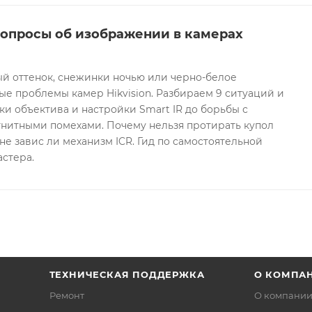
вопросы об изображении в камерах
ый оттенок, снежинки ночью или черно-белое
е проблемы камер Hikvision. Разбираем 9 ситуаций и
ки объектива и настройки Smart IR до борьбы с
гнитными помехами. Почему нельзя протирать купол
не завис ли механизм ICR. Гид по самостоятельной
астера.
ТЕХНИЧЕСКАЯ ПОДДЕРЖКА
О КОМПА
Ремонт
О компани