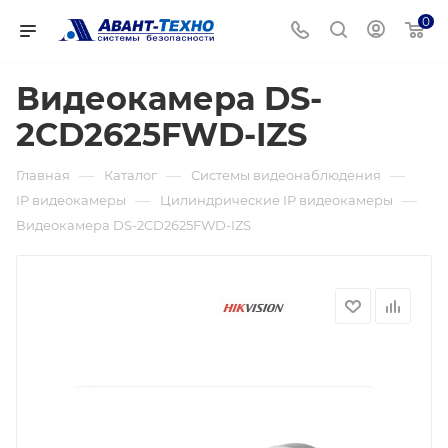
0
Видеокамера DS-
2CD2625FWD-IZS
—
—
—
Главная
Каталог
Системы видеонаблюдения
—
—
IP видеокамеры
Цилиндрические IP видеокамеры
Видеокамера DS-2CD2625FWD-IZS