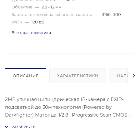
Объектив
—
2,8 - 12 мм
Защита от пыли/влаги/вандалозащита
—
IP66, IK10
WDR
—
120 дБ
Все характеристики
ОПИСАНИЕ
ХАРАКТЕРИСТИКИ
НАЛИЧИЕ
2МР уличная цилиндрическая IP-камера с EXIR-
подсветкой до 50м технология (Powered by
Darkfighter) Матрица-1/2,8'' Progressive Scan CMOS ;
Чувствительность- цвет:0.008лк@(F1,2, AGC ВКЛ) ,
0.011 лк @ (F1.4, AGC вкл) 1920 × 1080 @30 к/с; Угол-:
105-35°;механический ИК-фильтр;Видео сжатие-