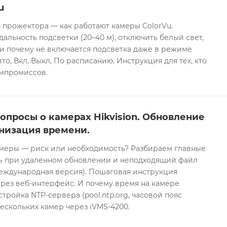
u
 прожектора — как работают камеры ColorVu.
дальность подсветки (20–40 м), отключить белый свет,
и почему не включается подсветка даже в режиме
то, Вкл, Выкл, По расписанию. Инструкция для тех, кто
омпромиссов.
опросы о камерах Hikvision. Обновление
низация времени.
еры — риск или необходимость? Разбираем главные
ть при удаленном обновлении и неподходящий файл
международная версия). Пошаговая инструкция
рез веб-интерфейс. И почему время на камере
тройка NTP-сервера (pool.ntp.org, часовой пояс
ескольких камер через iVMS-4200.