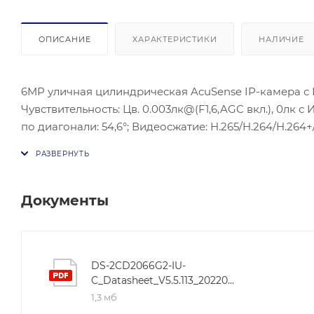
ОПИСАНИЕ
ХАРАКТЕРИСТИКИ
НАЛИЧИЕ
6MP уличная цилиндрическая AcuSense IP-камера с ИК
Чувствительность: Цв. 0.003лк@(F1,6,AGC вкл.), 0лк с 
по диагонали: 54,6°; Видеосжатие: H.265/H.264/H.264+
BLC/HLC/3D DNRC; ONVIF(PROFILE S,PROFILE G), ISAPI
микрофон. Питание: DC12В ± 25%/PoE(802.3af); Потреб
влажность 95% или меньше (без конденсата); Защита:
Документы
DS-2CD2066G2-IU-
C_Datasheet_V5.5.113_20220607
1,3 мб