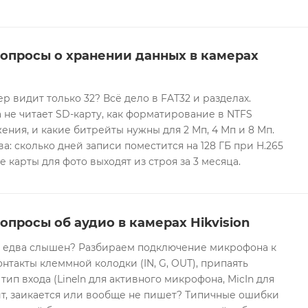
вопросы о хранении данных в камерах
ер видит только 32? Всё дело в FAT32 и разделах.
 не читает SD-карту, как форматирование в NTFS
ния, и какие битрейты нужны для 2 Мп, 4 Мп и 8 Мп.
а: сколько дней записи поместится на 128 ГБ при H.265
е карты для фото выходят из строя за 3 месяца.
опросы об аудио в камерах Hikvision
он едва слышен? Разбираем подключение микрофона к
контакты клеммной колодки (IN, G, OUT), припаять
 тип входа (LineIn для активного микрофона, MicIn для
т, заикается или вообще не пишет? Типичные ошибки