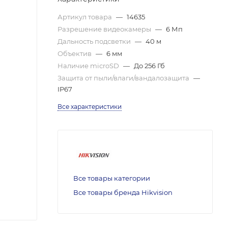
Артикул товара
—
14635
Разрешение видеокамеры
—
6 Мп
Дальность подсветки
—
40 м
Объектив
—
6 мм
Наличие microSD
—
До 256 Гб
Защита от пыли/влаги/вандалозащита
—
IP67
Все характеристики
Все товары категории
Все товары бренда Hikvision