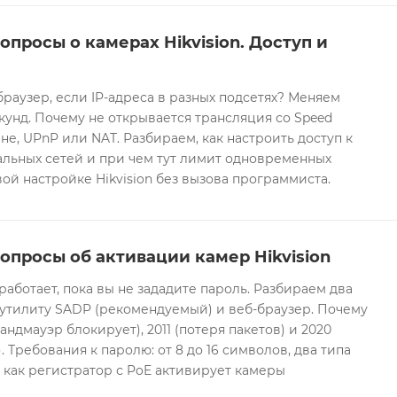
опросы о камерах Hikvision. Доступ и
браузер, если IP-адреса в разных подсетях? Меняем
екунд. Почему не открывается трансляция со Speed
е, UPnP или NAT. Разбираем, как настроить доступ к
альных сетей и при чем тут лимит одновременных
ой настройке Hikvision без вызова программиста.
опросы об активации камер Hikvision
 работает, пока вы не зададите пароль. Разбираем два
 утилиту SADP (рекомендуемый) и веб-браузер. Почему
андмауэр блокирует), 2011 (потеря пакетов) и 2020
 Требования к паролю: от 8 до 16 символов, два типа
И как регистратор с PoE активирует камеры