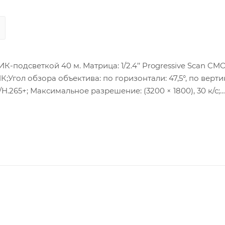
-подсветкой 40 м. Матрица: 1/2.4’’ Progressive Scan CMO
ИК;Угол обзора объектива: по горизонтали: 47,5°, по вертик
/H.265+; Максимальное разрешение: (3200 × 1800), 30 к/с;
; Сетевой интерфейс: 1 RJ45 10M/100M Ethernet; Встрое
ляемая мощность:7,2 Вт макс.; Рабочие условия: -30 °C…+
 IP67.