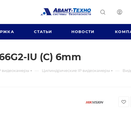
ЕРЖКА
СТАТЬИ
НОВОСТИ
КОМП
6G2-IU (C) 6mm
—
—
P видеокамеры
Цилиндрические IP видеокамеры
Вид