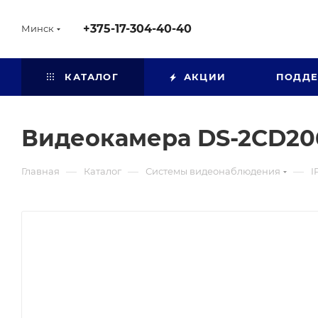
+375-17-304-40-40
Минск
КАТАЛОГ
АКЦИИ
ПОДД
Видеокамера DS-2CD206
—
—
—
Главная
Каталог
Системы видеонаблюдения
I