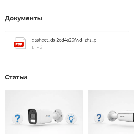
автофокус; DC drive; механическ
Документы
dasheet_ds-2cd4a26fwd-izhs_p
1,1 мб
Статьи