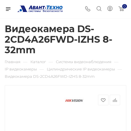
0
Видеокамера DS-
2CD4A26FWD-IZHS 8-
32mm
—
—
—
Главная
Каталог
Системы видеонаблюдения
—
—
IP видеокамеры
Цилиндрические IP видеокамеры
Видеокамера DS-2CD4A26FWD-IZHS 8-32mm