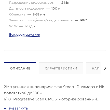
Разрешение видеокамеры
—
2 Мп
Дальность подсветки
—
100 м
Объектив
—
8-32 мм
Защита от пыли/влаги/вандалозащита
—
IP67
WDR
—
120 дБ
Все характеристики
ОПИСАНИЕ
ХАРАКТЕРИСТИКИ
НАЛИЧИЕ
2Мп уличная цилиндрическая Smart IP-камера с ИК-
подсветкой до 100м
1/1.8’’ Progressive Scan CMOS; моторизированный
вариообъектив 8-32мм; угол обзора ( F1.6) 42°- 13.5°;