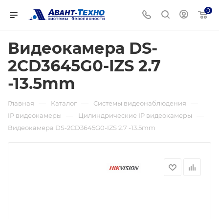
0
Видеокамера DS-
2CD3645G0-IZS 2.7
-13.5mm
—
—
—
Главная
Каталог
Системы видеонаблюдения
—
—
IP видеокамеры
Цилиндрические IP видеокамеры
Видеокамера DS-2CD3645G0-IZS 2.7 -13.5mm