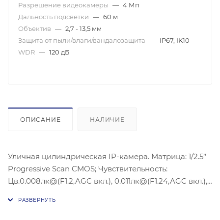
Разрешение видеокамеры
—
4 Мп
Дальность подсветки
—
60 м
Объектив
—
2,7 - 13,5 мм
Защита от пыли/влаги/вандалозащита
—
IP67, IK10
WDR
—
120 дБ
ОПИСАНИЕ
НАЛИЧИЕ
Уличная цилиндрическая IP-камера. Матрица: 1/2.5’’
Progressive Scan CMOS; Чувствительность:
Цв.0.008лк@(F1.2,AGC вкл.), 0.011лк@(F1.24,AGC вкл.),
0лк с ИК; Объектив: 2.7 - 13,5мм@F1.4,
моторизированный вариообъектив; Угол обзора
объектива: 116° - 30°; Видеосжатие: H.265/H.264;