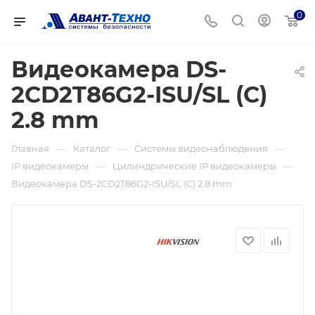
0
Видеокамера DS-
2CD2T86G2-ISU/SL (C)
2.8 mm
—
—
—
Главная
Каталог
Системы видеонаблюдения
—
—
IP видеокамеры
Цилиндрические IP видеокамеры
Видеокамера DS-2CD2T86G2-ISU/SL (C) 2.8 mm