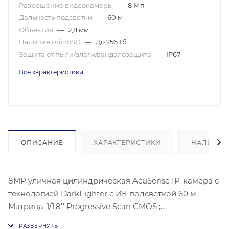
Разрешение видеокамеры
—
8 Мп
Дальность подсветки
—
60 м
Объектив
—
2,8 мм
Наличие microSD
—
До 256 Гб
Защита от пыли/влаги/вандалозащита
—
IP67
Все характеристики
ОПИСАНИЕ
ХАРАКТЕРИСТИКИ
НАЛИЧИЕ
8MP уличная цилиндрическая AcuSense IP-камера с
технологией DarkFighter с ИК подсветкой 60 м.
Матрица-1/1.8'' Progressive Scan CMOS ;
Чувствительность- цвет:0.003 лк@(F1.6, AGC ВКЛ)