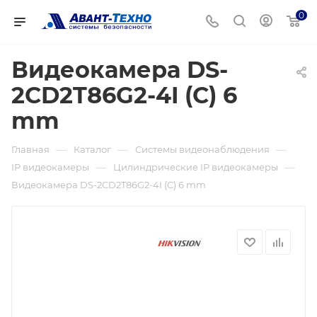
0
Видеокамера DS-
2CD2T86G2-4I (C) 6
mm
—
—
—
Главная
Каталог
Системы видеонаблюдения
—
—
IP видеокамеры
Цилиндрические IP видеокамеры
Видеокамера DS-2CD2T86G2-4I (C) 6 mm