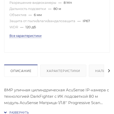
Разрешение видеокамеры
—
8 Мп
Дальность подсветки
—
80 м
Объектив
—
6 мм
Защита от пыли/влаги/вандалозащита
—
IP67
WDR
—
120 дБ
Все характеристики
ОПИСАНИЕ
ХАРАКТЕРИСТИКИ
НАЛИЧИЕ
8MP уличная цилиндрическая AcuSense IP-камера с
технологией DarkFighter с ИК подсветкой 80 м
модуль AcuSense Матрица-1/1.8'' Progressive Scan
CMOS ; Чувствительность- цвет:0.003 лк@(F1.6, AGC