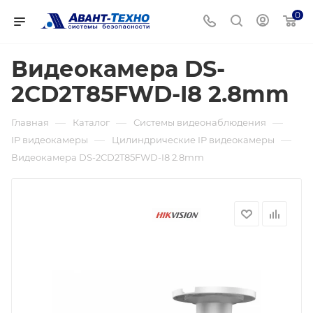
0
Видеокамера DS-
2CD2T85FWD-I8 2.8mm
—
—
—
Главная
Каталог
Системы видеонаблюдения
—
—
IP видеокамеры
Цилиндрические IP видеокамеры
Видеокамера DS-2CD2T85FWD-I8 2.8mm