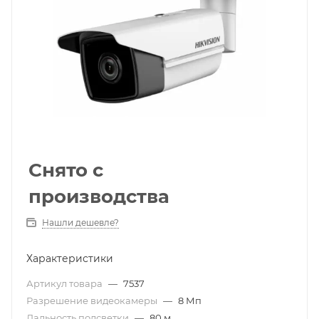
Снято с
производства
Нашли дешевле?
Характеристики
Артикул товара
—
7537
Разрешение видеокамеры
—
8 Мп
Дальность подсветки
—
80 м