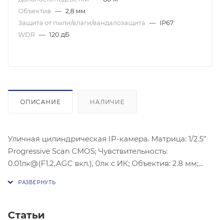
Объектив
—
2,8 мм
Защита от пыли/влаги/вандалозащита
—
IP67
WDR
—
120 дБ
ОПИСАНИЕ
НАЛИЧИЕ
Уличная цилиндрическая IP-камера. Матрица: 1/2.5’’
Progressive Scan CMOS; Чувствительность:
0.01лк@(F1.2,AGC вкл.), 0лк с ИК; Объектив: 2.8 мм;
Угол обзора объектива: 102°; Видеосжатие:
H.265/H.264/MJPEG/H.265+/H.264+; Максимальное
разрешение: 3840×2160; Основной поток: 20 к/с
(3840×2160); SVC; 120дБ WDR, 3D DNR, BLC, 1 регион
Статьи