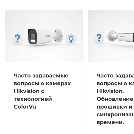
ROI; ONVIF(PROFILE S,PROFILE G), PSIA, CGI, ISAPI;
Сетевой интерфейс: 1 RJ45 10M/100M Ethernet; Слот
для microSD/SDHC/SDXC до 128Гб; Питание:DC 12 В ±
25%/PoE(802.3af, class3); Потребляемая мощность: 9
Вт макс.; Рабочие условия: -40 °C…+60 °C, влажность
95% или меньше (без конденсата); Защита: IP67;
Дальность действия EXIR-подсветки: До 80 м;
Материал корпуса: Металл; Размеры: Ø105×299.7 мм;
Вес: 1,2 кг.
Часто задаваемые
Часто зада
вопросы о камерах
вопросы о к
Hikvision с
Hikvision.
технологией
Обновление
ColorVu
прошивки и
синхрониза
времени.