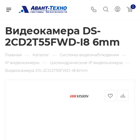
0
Видеокамера DS-
2CD2T55FWD-I8 6mm
—
—
—
Главная
Каталог
Системы видеонаблюдения
—
—
IP видеокамеры
Цилиндрические IP видеокамеры
Видеокамера DS-2CD2T55FWD-I8 6mm