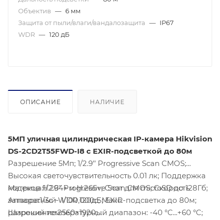
Объектив
—
6 мм
Защита от пыли/влаги/вандалозащита
—
IP67
WDR
—
120 дБ
ОПИСАНИЕ
НАЛИЧИЕ
5МП уличная цилиндрическая IP-камера Hikvision
DS-2CD2T55FWD-I8 с EXIR-подсветкой до 80м
Разрешение 5Мп; 1/2.9’’ Progressive Scan CMOS;
Высокая светочувствительность 0.01 лк; Поддержка
кодеков H.264+ и H.265+; Слот для microSD до 128Гб;
Матрица:1/2.9’’ Progressive Scan CMOS; Скорость
Аппаратный WDR 120дБ; EXIR-подсветка до 80м;
затвора:1/3с ~ 1/100,000с; Макс.
Широкий температурный диапазон: -40 °C...+60 °C;
разрешение:2560×1920;