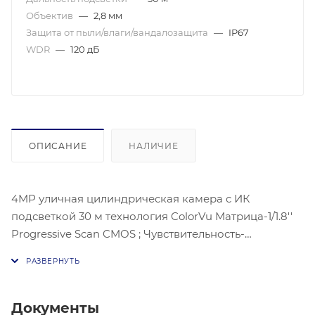
Объектив
—
2,8 мм
Защита от пыли/влаги/вандалозащита
—
IP67
WDR
—
120 дБ
ОПИСАНИЕ
НАЛИЧИЕ
4MP уличная цилиндрическая камера с ИК
подсветкой 30 м технология ColorVu Матрица-1/1.8''
Progressive Scan CMOS ; Чувствительность-
цвет:0.0014 лк@(F1.0, AGC ВКЛ) 2560 × 1440 @ 25 к/с;
Угол-: 109°;ме
Документы