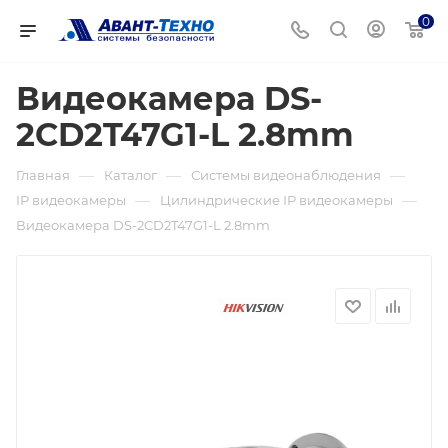
0
Видеокамера DS-
2CD2T47G1-L 2.8mm
—
—
—
Главная
Каталог
Системы видеонаблюдения
—
—
IP видеокамеры
Цилиндрические IP видеокамеры
Видеокамера DS-2CD2T47G1-L 2.8mm