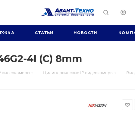
ЕРЖКА
СТАТЬИ
НОВОСТИ
КОМП
6G2-4I (C) 8mm
—
—
P видеокамеры
Цилиндрические IP видеокамеры
Вид