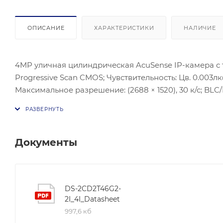
ОПИСАНИЕ
ХАРАКТЕРИСТИКИ
НАЛИЧИЕ
4MP уличная цилиндрическая AcuSense IP-камера с те
Progressive Scan CMOS; Чувствительность: Цв. 0.003лк@
Максимальное разрешение: (2688 × 1520), 30 к/с; BL
интерфейс: 1 RJ45 10M/100M Ethernet; Питание: DC12В
условия: -30 °C…+60 °C, влажность 95% или меньше (б
Размеры:Ø 105 × 289.5мм; Вес: 1,08кг.
Документы
DS-2CD2T46G2-
2I_4I_Datasheet
997,6 кб