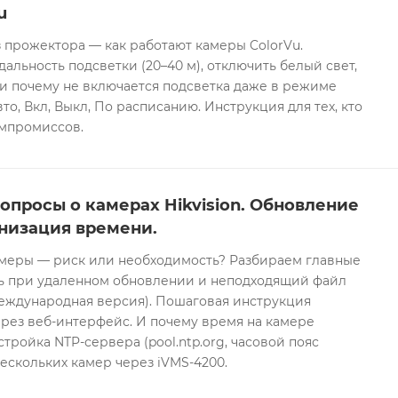
u
 прожектора — как работают камеры ColorVu.
дальность подсветки (20–40 м), отключить белый свет,
и почему не включается подсветка даже в режиме
то, Вкл, Выкл, По расписанию. Инструкция для тех, кто
омпромиссов.
опросы о камерах Hikvision. Обновление
низация времени.
еры — риск или необходимость? Разбираем главные
ть при удаленном обновлении и неподходящий файл
международная версия). Пошаговая инструкция
рез веб-интерфейс. И почему время на камере
тройка NTP-сервера (pool.ntp.org, часовой пояс
ескольких камер через iVMS-4200.