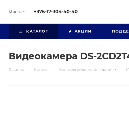
+375-17-304-40-40
Минск
КАТАЛОГ
АКЦИИ
ПОДД
Видеокамера DS-2CD2T4
—
—
—
Главная
Каталог
Системы видеонаблюдения
I