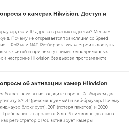
опросы о камерах Hikvision. Доступ и
браузер, если IP-адреса в разных подсетях? Меняем
екунд. Почему не открывается трансляция со Speed
е, UPnP или NAT. Разбираем, как настроить доступ к
альных сетей и при чем тут лимит одновременных
ой настройке Hikvision без вызова программиста.
опросы об активации камер Hikvision
 работает, пока вы не зададите пароль. Разбираем два
 утилиту SADP (рекомендуемый) и веб-браузер. Почему
андмауэр блокирует), 2011 (потеря пакетов) и 2020
 Требования к паролю: от 8 до 16 символов, два типа
И как регистратор с PoE активирует камеры