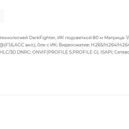
хнологией DarkFighter, ИК подсветкой 80 м Матрица: 1/3
(F1,6,AGC вкл.), 0лк с ИК; Видеосжатие: H.265/H.264/H.26
C/HLC/3D DNRC; ONVIF(PROFILE S,PROFILE G), ISAPI; Сетев
 ± 25%/PoE(802.3af); Потребляемая мощность:12Вт макс.; 
ез конденсата); Защита: IP67; Материал корпуса: Металл ;