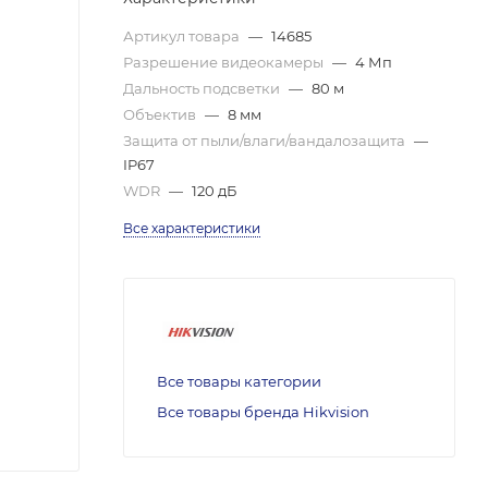
Артикул товара
—
14685
Разрешение видеокамеры
—
4 Мп
Дальность подсветки
—
80 м
Объектив
—
8 мм
Защита от пыли/влаги/вандалозащита
—
IP67
WDR
—
120 дБ
Все характеристики
Все товары категории
Все товары бренда Hikvision