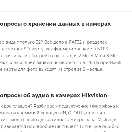
вопросы о хранении данных в камерах
ер видит только 32? Всё дело в FAT32 и разделах.
 не читает SD-карту, как форматирование в NTFS
ния, и какие битрейты нужны для 2 Мп, 4 Мп и 8 Мп.
а: сколько дней записи поместится на 128 ГБ при H.265
е карты для фото выходят из строя за 3 месяца.
опросы об аудио в камерах Hikvision
он едва слышен? Разбираем подключение микрофона к
контакты клеммной колодки (IN, G, OUT), припаять
 тип входа (LineIn для активного микрофона, MicIn для
т, заикается или вообще не пишет? Типичные ошибки