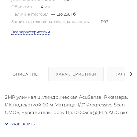
Объектив
—
4 мм
Наличие microSD
—
До 256 Гб
Защита от пыли/влаги/вандалозащита
—
IP67
Все характеристики
ОПИСАНИЕ
ХАРАКТЕРИСТИКИ
НАЛИЧИЕ
2МP уличная цилиндрическая AcuSense IP-камера,
ИК подсветкой 60 м Матрица: 1/3’’ Progressive Scan
CMOS; Чувствительность: Цв. 0.003лк@(F1,4,AGC вкл.),
0лк с ИК; Угол обзора объектива: по горизонтали:
83°, по вертикали: 45°, по диагонали:
98°,Видеосжатие: H.265/H.264/H.264+/H.265+;