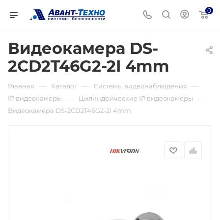
0
Видеокамера DS-
2CD2T46G2-2I 4mm
—
—
—
Главная
Каталог
Системы видеонаблюдения
—
—
IP видеокамеры
Цилиндрические IP видеокамеры
Видеокамера DS-2CD2T46G2-2I 4mm