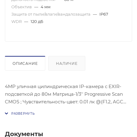
Объектив
—
4 мм
Защита от пыли/влаги/вандалозащита
—
IP67
WDR
—
120 дБ
ОПИСАНИЕ
НАЛИЧИЕ
4МР уличная цилиндрическая IP-камера с EXIR-
подсветкой до 80м Матрица-1/3'' Progressive Scan
CMOS ; Чувствительность-цвет: 0.01 лк @(F1.2, AGC
вкл), 0.018 лк@(F1,6 AGC вкл),Угол обзора объектива:
по горизонтали:83°, по вертикали:45°, по
диагонали:99°, Максимальное разрешение :2688 ×
1520 @30к/с; механический ИК-фильтр;Видео
Документы