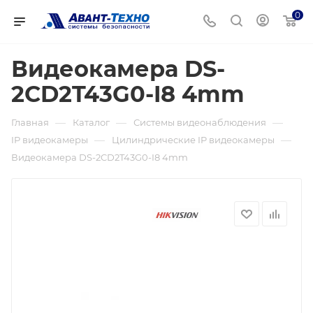
0
Видеокамера DS-
2CD2T43G0-I8 4mm
—
—
—
Главная
Каталог
Системы видеонаблюдения
—
—
IP видеокамеры
Цилиндрические IP видеокамеры
Видеокамера DS-2CD2T43G0-I8 4mm