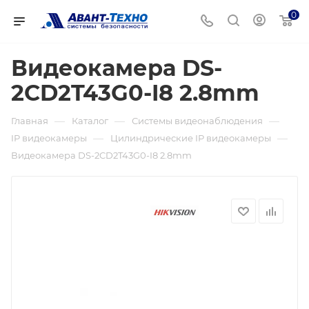
0
Видеокамера DS-
2CD2T43G0-I8 2.8mm
—
—
—
Главная
Каталог
Системы видеонаблюдения
—
—
IP видеокамеры
Цилиндрические IP видеокамеры
Видеокамера DS-2CD2T43G0-I8 2.8mm