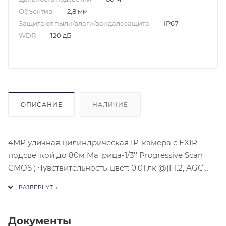
Объектив
—
2,8 мм
Защита от пыли/влаги/вандалозащита
—
IP67
WDR
—
120 дБ
ОПИСАНИЕ
НАЛИЧИЕ
4МР уличная цилиндрическая IP-камера с EXIR-
подсветкой до 80м Матрица-1/3'' Progressive Scan
CMOS ; Чувствительность-цвет: 0.01 лк @(F1.2, AGC
вкл), 0.018 лк@(F1,6 AGC вкл),Угол обзора объектива:
по горизонтали:103°, по вертикали:58°, по
диагонали:123°, Максимальное разрешение :2688 ×
1520 @30к/с; механический ИК-фильтр;Видео
Документы