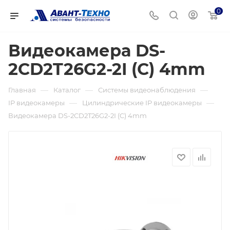
0
Видеокамера DS-
2CD2T26G2-2I (C) 4mm
—
—
—
Главная
Каталог
Системы видеонаблюдения
—
—
IP видеокамеры
Цилиндрические IP видеокамеры
Видеокамера DS-2CD2T26G2-2I (C) 4mm