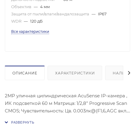
Объектив
—
4 мм
Защита от пыли/влаги/вандалозащита
—
IP67
WDR
—
120 дБ
Все характеристики
ОПИСАНИЕ
ХАРАКТЕРИСТИКИ
НАЛИЧИЕ
2MP уличная цилиндрическая AcuSense IP-камера ,
ИК подсветкой 60 м Матрица: 1/2,8’’ Progressive Scan
CMOS; Чувствительность: Цв. 0.003лк@(F1,6,AGC вкл.),
0лк с ИК;Угол обзора объектива: по горизонтали:
86°, по вертикали:47°, по диагонали: 102°;
Видеосжатие: H.265/H.264/H.264+/H.265+;