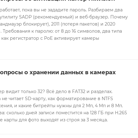
 работает, пока вы не зададите пароль. Разбираем два
 утилиту SADP (рекомендуемый) и веб-браузер. Почему
андмауэр блокирует), 2011 (потеря пакетов) и 2020
 Требования к паролю: от 8 до 16 символов, два типа
И как регистратор с PoE активирует камеры
вопросы о хранении данных в камерах
ер видит только 32? Всё дело в FAT32 и разделах.
 не читает SD-карту, как форматирование в NTFS
ния, и какие битрейты нужны для 2 Мп, 4 Мп и 8 Мп.
а: сколько дней записи поместится на 128 ГБ при H.265
е карты для фото выходят из строя за 3 месяца.