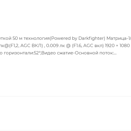
ой 50 м технология(Powered by Darkfighter) Матрица-1/2
к@(F1,2, AGC ВКЛ) , 0.009 лк @ (F1.6, AGC вкл) 1920 × 1080
по горизонтали:52°,Видео сжатие-Основной поток:
265/H.264/MJPEG, Третий поток: H.265/H.264; Улучшение
 Потребляема мощность: cтандартный PoE : (802.3af, 36В 
 SD/SDHC/SDXC слот;Клиент-HIK-Connect;Защита- IP67;раб