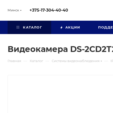
+375-17-304-40-40
Минск
КАТАЛОГ
АКЦИИ
ПОДД
Видеокамера DS-2CD2
—
—
—
Главная
Каталог
Системы видеонаблюдения
I