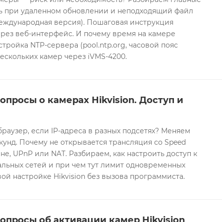
ть при удаленном обновлении и неподходящий файл
международная версия). Пошаговая инструкция
рез веб-интерфейс. И почему время на камере
тройка NTP-сервера (pool.ntp.org, часовой пояс
ескольких камер через iVMS-4200.
опросы о камерах Hikvision. Доступ и
браузер, если IP-адреса в разных подсетях? Меняем
екунд. Почему не открывается трансляция со Speed
е, UPnP или NAT. Разбираем, как настроить доступ к
альных сетей и при чем тут лимит одновременных
ой настройке Hikvision без вызова программиста.
опросы об активации камер Hikvision