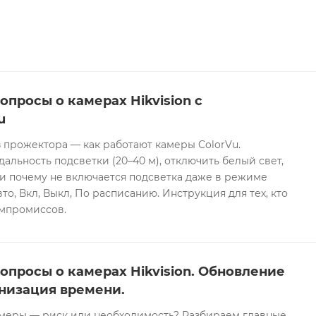
опросы о камерах Hikvision с
u
 прожектора — как работают камеры ColorVu.
дальность подсветки (20–40 м), отключить белый свет,
и почему не включается подсветка даже в режиме
то, Вкл, Выкл, По расписанию. Инструкция для тех, кто
омпромиссов.
опросы о камерах Hikvision. Обновление
низация времени.
еры — риск или необходимость? Разбираем главные