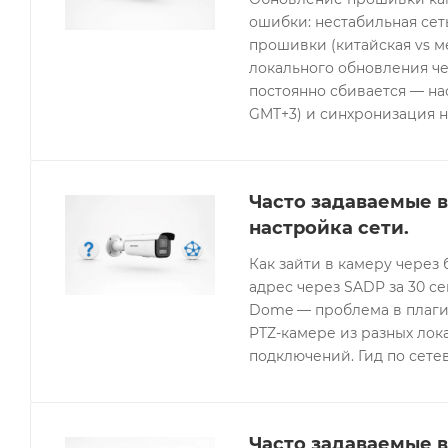
ошибки: нестабильная се
прошивки (китайская vs 
локального обновления че
постоянно сбивается — нас
GMT+3) и синхронизация н
Часто задаваемые в
настройка сети.
Как зайти в камеру через 
адрес через SADP за 30 с
Dome — проблема в плагин
PTZ-камере из разных лок
подключений. Гид по сетев
Часто задаваемые в