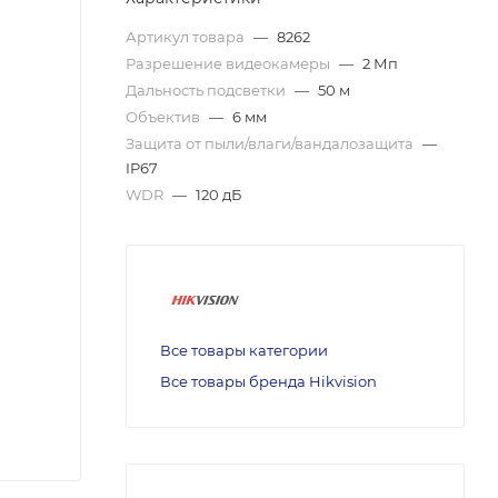
Артикул товара
—
8262
Разрешение видеокамеры
—
2 Мп
Дальность подсветки
—
50 м
Объектив
—
6 мм
Защита от пыли/влаги/вандалозащита
—
IP67
WDR
—
120 дБ
Все товары категории
Все товары бренда Hikvision