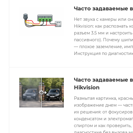
Часто задаваемые в
Нет звука с камеры или 
Hikvision: как распознать 
разъем 3.5 мм и настроить
пассивного). Почему шипи
— плохое заземление, имп
Инструкция по диагностик
Часто задаваемые 
Hikvision
Размытая картинка, красн
изображение днем — часты
их решения: от фокусиров
конденсатом и электрома
спиртом и как проверить, 
диагностике без вызова м