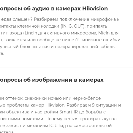
опросы об аудио в камерах Hikvision
он едва слышен? Разбираем подключение микрофона к
контакты клеммной колодки (IN, G, OUT), припаять
 тип входа (LineIn для активного микрофона, MicIn для
т, заикается или вообще не пишет? Типичные ошибки
ульсный блок питания и неэкранированный кабель.
е.
вопросы об изображении в камерах
ый оттенок, снежинки ночью или черно-белое
е проблемы камер Hikvision. Разбираем 9 ситуаций и
ки объектива и настройки Smart IR до борьбы с
гнитными помехами. Почему нельзя протирать купол
не завис ли механизм ICR. Гид по самостоятельной
астера.