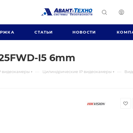
ЕРЖКА
СТАТЬИ
НОВОСТИ
КОМП
T25FWD-I5 6mm
—
—
P видеокамеры
Цилиндрические IP видеокамеры
Вид