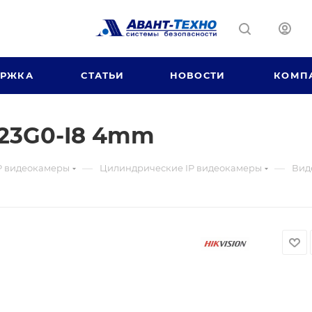
ЕРЖКА
СТАТЬИ
НОВОСТИ
КОМП
23G0-I8 4mm
—
—
P видеокамеры
Цилиндрические IP видеокамеры
Вид