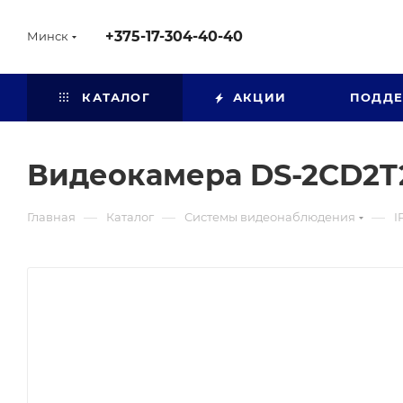
+375-17-304-40-40
Минск
КАТАЛОГ
АКЦИИ
ПОДД
Видеокамера DS-2CD2T
—
—
—
Главная
Каталог
Системы видеонаблюдения
I