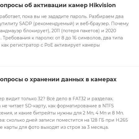
опросы об активации камер Hikvision
 работает, пока вы не зададите пароль. Разбираем два
 утилиту SADP (рекомендуемый) и веб-браузер. Почему
андмауэр блокирует), 2011 (потеря пакетов) и 2020
 Требования к паролю: от 8 до 16 символов, два типа
И как регистратор с PoE активирует камеры
вопросы о хранении данных в камерах
ер видит только 32? Всё дело в FAT32 и разделах.
 не читает SD-карту, как форматирование в NTFS
ния, и какие битрейты нужны для 2 Мп, 4 Мп и 8 Мп.
а: сколько дней записи поместится на 128 ГБ при H.265
е карты для фото выходят из строя за 3 месяца.