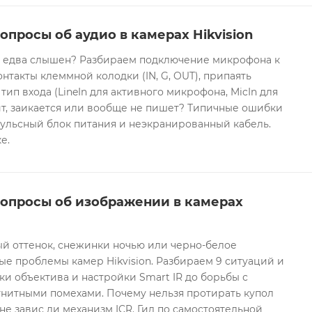
опросы об аудио в камерах Hikvision
он едва слышен? Разбираем подключение микрофона к
контакты клеммной колодки (IN, G, OUT), припаять
 тип входа (LineIn для активного микрофона, MicIn для
т, заикается или вообще не пишет? Типичные ошибки
ульсный блок питания и неэкранированный кабель.
е.
вопросы об изображении в камерах
ый оттенок, снежинки ночью или черно-белое
е проблемы камер Hikvision. Разбираем 9 ситуаций и
ки объектива и настройки Smart IR до борьбы с
гнитными помехами. Почему нельзя протирать купол
не завис ли механизм ICR. Гид по самостоятельной