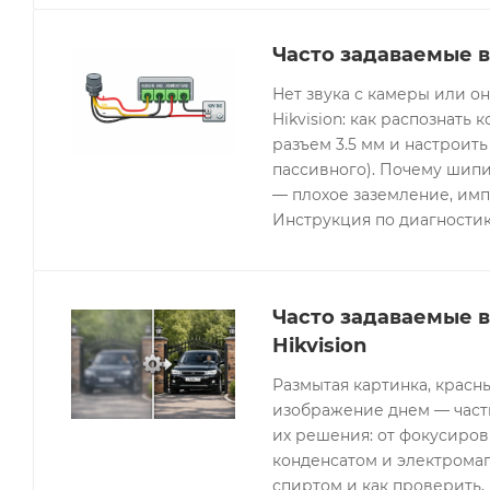
Часто задаваемые в
Нет звука с камеры или 
Hikvision: как распознать 
разъем 3.5 мм и настроить
пассивного). Почему шипи
— плохое заземление, имп
Инструкция по диагностик
Часто задаваемые 
Hikvision
Размытая картинка, красн
изображение днем — часты
их решения: от фокусиров
конденсатом и электрома
спиртом и как проверить, 