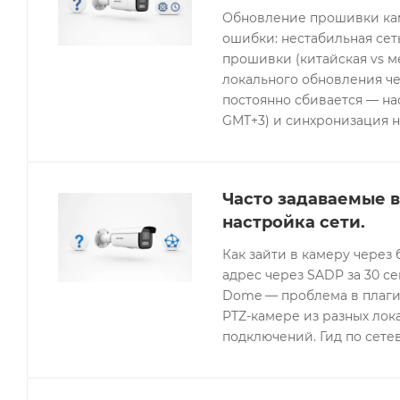
Обновление прошивки кам
ошибки: нестабильная се
прошивки (китайская vs 
локального обновления че
постоянно сбивается — нас
GMT+3) и синхронизация н
Часто задаваемые в
настройка сети.
Как зайти в камеру через 
адрес через SADP за 30 с
Dome — проблема в плагин
PTZ-камере из разных лок
подключений. Гид по сетев