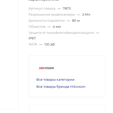
Артикул товара
—
7873
Разрешение видеокамеры
—
2 Мп
Дальность подсветки
—
80 м
Объектив
—
4 мм
Защита от пыли/влаги/вандалозащита
—
IP67
WDR
—
120 дБ
Все товары категории
Все товары бренда Hikvision