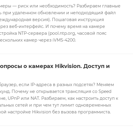
еры — риск или необходимость? Разбираем главные
ть при удаленном обновлении и неподходящий файл
международная версия). Пошаговая инструкция
рез веб-интерфейс. И почему время на камере
тройка NTP-сервера (pool.ntp.org, часовой пояс
ескольких камер через iVMS-4200.
опросы о камерах Hikvision. Доступ и
браузер, если IP-адреса в разных подсетях? Меняем
екунд. Почему не открывается трансляция со Speed
е, UPnP или NAT. Разбираем, как настроить доступ к
альных сетей и при чем тут лимит одновременных
ой настройке Hikvision без вызова программиста.