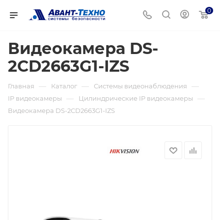
0
Видеокамера DS-
2CD2663G1-IZS
—
—
—
Главная
Каталог
Системы видеонаблюдения
—
—
IP видеокамеры
Цилиндрические IP видеокамеры
Видеокамера DS-2CD2663G1-IZS