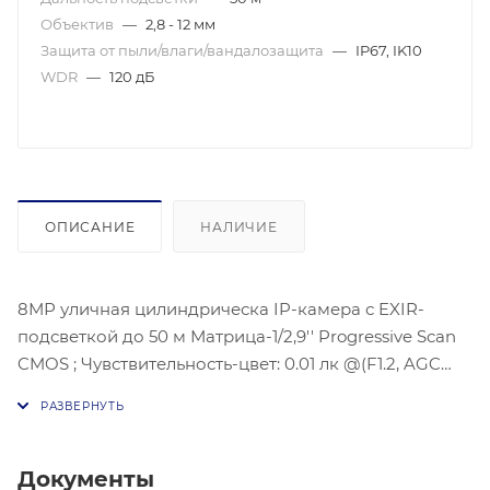
Объектив
—
2,8 - 12 мм
Защита от пыли/влаги/вандалозащита
—
IP67, IK10
WDR
—
120 дБ
ОПИСАНИЕ
НАЛИЧИЕ
8МР уличная цилиндрическа IP-камера с EXIR-
подсветкой до 50 м Матрица-1/2,9'' Progressive Scan
CMOS ; Чувствительность-цвет: 0.01 лк @(F1.2, AGC
вкл), 0.018 лк@(F1,6 AGC вкл), 3072 × 2048@20к/с;
Угол:105°- 34.5°, Дополнительный поток:
H.265/H.264/MJPEG, Третий поток: H.265/H.264;
Улучшение изображения-3D DNR; BLC/HLC;ИК
Документы