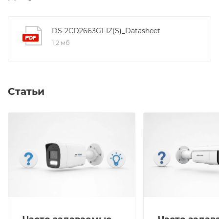
подсветка- до 50 м; Потребляема мощность:
cтандартный PoE 1,2 A, max.14,5 Вт : (802.3af, 36В to
57В), постоянного тока 12 VDC ± 25% 0,5A to 0.3 A,
DS-2CD2663G1-IZ(S)_Datasheet
max.18 Вт, Локальное хранилище- SD/SDHC/SDXC
1,2 мб
слот;Клиент-HIK-Connectрабочие условия:-30 °C to
+60 °,моторизированный вариообъектив ,канал
звука (подключение внешнего микрофона)
Статьи