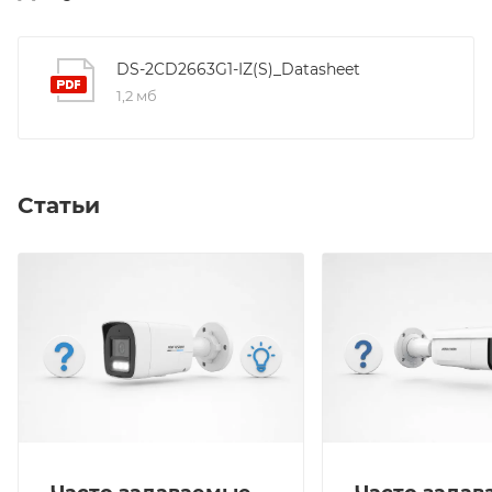
подсветка- до 50 м; Потребляема мощность:
cтандартный PoE 1,2 A, max.14,5 Вт : (802.3af, 36В to
57В), постоянного тока 12 VDC ± 25% 0,5A to 0.3 A,
DS-2CD2663G1-IZ(S)_Datasheet
max.18 Вт, Локальное хранилище- SD/SDHC/SDXC
1,2 мб
слот;Клиент-HIK-Connectрабочие условия:-30 °C to
+60 °,моторизированный вариообъектив
Статьи