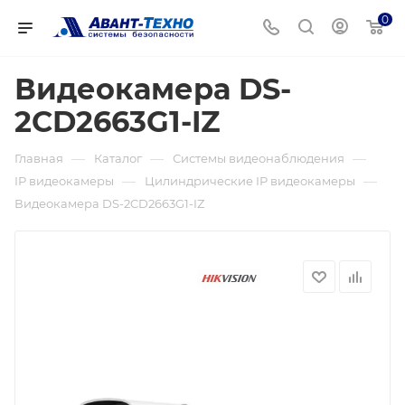
0
Видеокамера DS-
2CD2663G1-IZ
—
—
—
Главная
Каталог
Системы видеонаблюдения
—
—
IP видеокамеры
Цилиндрические IP видеокамеры
Видеокамера DS-2CD2663G1-IZ