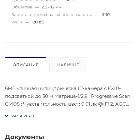
Объектив
—
2,8 - 12 мм
Защита от пыли/влаги/вандалозащита
—
IP67
WDR
—
120 дБ
ОПИСАНИЕ
НАЛИЧИЕ
6МР уличная цилиндрическа IP-камера с EXIR-
подсветкой до 50 м Матрица-1/2,9'' Progressive Scan
CMOS ; Чувствительность-цвет: 0.01 лк @(F1.2, AGC
вкл), 0.018 лк@(F1,6 AGC вкл), 3072 × 2048@20к/с;
Угол:105°- 34.5°, Дополнительный поток:
H.265/H.264/MJPEG, Третий поток: H.265/H.264;
Улучшение изображения-3D DNR; BLC/HLC;ИК
Документы