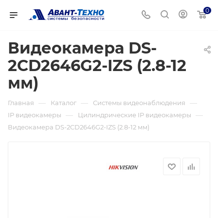
0
Видеокамера DS-
2CD2646G2-IZS (2.8-12
мм)
—
—
—
Главная
Каталог
Системы видеонаблюдения
—
—
IP видеокамеры
Цилиндрические IP видеокамеры
Видеокамера DS-2CD2646G2-IZS (2.8-12 мм)