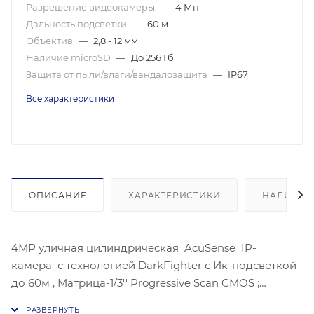
Разрешение видеокамеры
—
4 Мп
Дальность подсветки
—
60 м
Объектив
—
2,8 - 12 мм
Наличие microSD
—
До 256 Гб
Защита от пыли/влаги/вандалозащита
—
IP67
Все характеристики
ОПИСАНИЕ
ХАРАКТЕРИСТИКИ
НАЛИЧИЕ
4МР уличная цилиндрическая AcuSense IP-
камера с технологией DarkFighter с Ик-подсветкой
до 60м , Матрица-1/3'' Progressive Scan CMOS ;
Чувствительность- цвет:0.003лк@(F1,4, AGC ВКЛ) ,