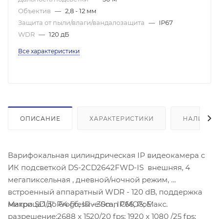
Объектив
—
2,8 - 12 мм
Защита от пыли/влаги/вандалозащита
—
IP67
WDR
—
120 дБ
Все характеристики
ОПИСАНИЕ
ХАРАКТЕРИСТИКИ
НАЛИЧИЕ
Варифокальная цилиндрическая IP видеокамера с
ИК подсветкой DS-2CD2642FWD-IS
внешняя, 4
мегапиксельная , дневной/ночной режим,
встроенный аппаратный WDR - 120 dB, поддержка
микро SD до 64 Гб, IR - 30m, IP66, PoE
Матрица:1/3" Progressive Scan CMOS; Макс.
разрешение:2688 x 1520/20 fps; 1920 x 1080 /25 fps;