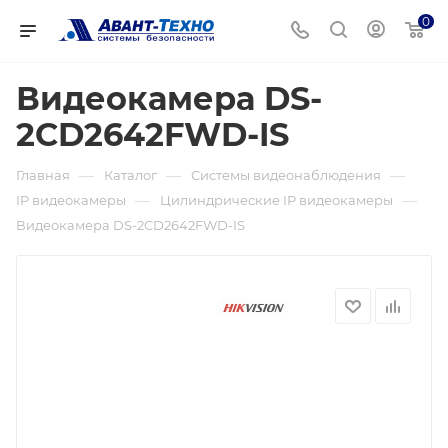
0
Видеокамера DS-
2CD2642FWD-IS
—
—
—
Главная
Каталог
Системы видеонаблюдения
—
—
IP видеокамеры
Цилиндрические IP видеокамеры
Видеокамера DS-2CD2642FWD-IS