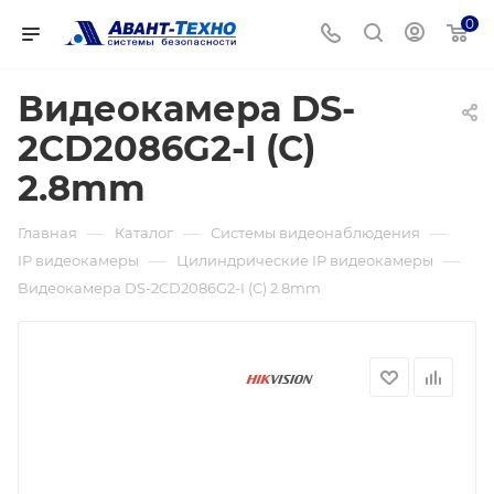
0
Видеокамера DS-
2CD2086G2-I (C)
2.8mm
—
—
—
Главная
Каталог
Системы видеонаблюдения
—
—
IP видеокамеры
Цилиндрические IP видеокамеры
Видеокамера DS-2CD2086G2-I (C) 2.8mm