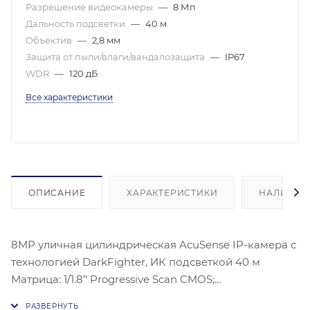
Разрешение видеокамеры
—
8 Мп
Дальность подсветки
—
40 м
Объектив
—
2,8 мм
Защита от пыли/влаги/вандалозащита
—
IP67
WDR
—
120 дБ
Все характеристики
ОПИСАНИЕ
ХАРАКТЕРИСТИКИ
НАЛИЧИЕ
8MP уличная цилиндрическая AcuSense IP-камера с
технологией DarkFighter, ИК подсветкой 40 м
Матрица: 1/1.8’’ Progressive Scan CMOS;
Чувствительность: Цв. 0.003лк@(F1,6,AGC вкл.), 0лк с