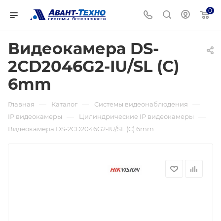
0
Видеокамера DS-
2CD2046G2-IU/SL (C)
6mm
—
—
—
Главная
Каталог
Системы видеонаблюдения
—
—
IP видеокамеры
Цилиндрические IP видеокамеры
Видеокамера DS-2CD2046G2-IU/SL (C) 6mm