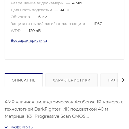
Разрешение видеокамеры
—
4 Мп
Дальность подсветки
—
40 м
Объектив
—
6 мм
Защита от пыли/влаги/вандалозащита
—
IP67
WDR
—
120 дБ
Все характеристики
ОПИСАНИЕ
ХАРАКТЕРИСТИКИ
НАЛИЧИЕ
4MP уличная цилиндрическая AcuSense IP-камера с
технологией DarkFighter, ИК подсветкой 40 м
Матрица: 1/3’’ Progressive Scan CMOS;
Чувствительность: Цв. 0.003лк@(F1,6,AGC вкл.), 0лк с