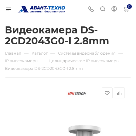
0
Видеокамера DS-
2CD2043G0-I 2.8mm
—
—
—
Главная
Каталог
Системы видеонаблюдения
—
—
IP видеокамеры
Цилиндрические IP видеокамеры
Видеокамера DS-2CD2043G0-I 2.8mm