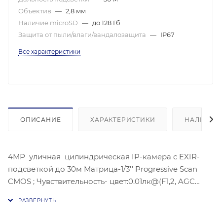
Объектив
—
2,8 мм
Наличие microSD
—
до 128 Гб
Защита от пыли/влаги/вандалозащита
—
IP67
Все характеристики
ОПИСАНИЕ
ХАРАКТЕРИСТИКИ
НАЛИЧИЕ
4МР уличная цилиндрическая IP-камера с EXIR-
подсветкой до 30м Матрица-1/3'' Progressive Scan
CMOS ; Чувствительность- цвет:0.01лк@(F1,2, AGC
ВКЛ) ЧБ:, 0.028 лк@(F2,0 AGC вкл)Угол обзора
объектива: по горизонтали:103°, по вертикали:58°, по
диагонали:123°, Максимальное разрешение : 2688 ×