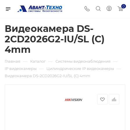
0
Видеокамера DS-
2CD2026G2-IU/SL (C)
4mm
—
—
—
Главная
Каталог
Системы видеонаблюдения
—
—
IP видеокамеры
Цилиндрические IP видеокамеры
Видеокамера DS-2CD2026G2-IU/SL (C) 4mm