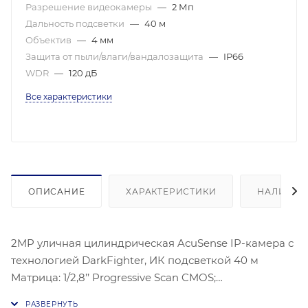
Разрешение видеокамеры
—
2 Мп
Дальность подсветки
—
40 м
Объектив
—
4 мм
Защита от пыли/влаги/вандалозащита
—
IP66
WDR
—
120 дБ
Все характеристики
ОПИСАНИЕ
ХАРАКТЕРИСТИКИ
НАЛИЧИЕ
2MP уличная цилиндрическая AcuSense IP-камера с
технологией DarkFighter, ИК подсветкой 40 м
Матрица: 1/2,8’’ Progressive Scan CMOS;
Чувствительность: Цв. 0.002лк@(F1,4,AGC вкл.), 0лк с