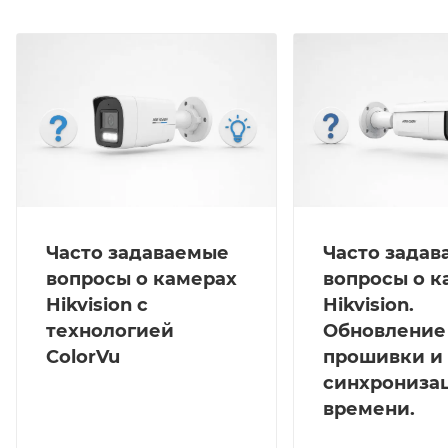
H.265+/H.264+/H.265/H.264, Дополнительный поток:
H.265/H.264/MJPEG, Третий поток: H.265/H.264;
Улучшение изображения-3D DNR; BLC/HLC;ИК
подсветка- до 30 м; Потребляема мощность: c
(802.3af, 36В to 57В)5Вт, постоянного тока 12 VDC ± 6,5
Вт, Локальное хранилище- SD/SDHC/SDXC
слот;Клиент-HIK-Connect;Защита- IP67;рабочие
условия:-30 °C to +60 °C
Часто задаваемые
Часто зада
вопросы о камерах
вопросы о к
Hikvision с
Hikvision.
технологией
Обновление
ColorVu
прошивки и
синхрониза
времени.