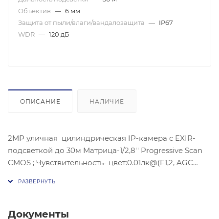
Объектив
—
6 мм
Защита от пыли/влаги/вандалозащита
—
IP67
WDR
—
120 дБ
ОПИСАНИЕ
НАЛИЧИЕ
2МР уличная цилиндрическая IP-камера с EXIR-
подсветкой до 30м Матрица-1/2,8'' Progressive Scan
CMOS ; Чувствительность- цвет:0.01лк@(F1,2, AGC
ВКЛ) ЧБ:, 0.028 лк@(F2,0 AGC вкл),Угол обзора
объектива: по горизонтали:54°, по вертикали:30°, по
диагонали:62°, Максимальное разрешение :1920 ×
1080@30к/с;механический ИК-фильтр;Видео сжатие-
Документы