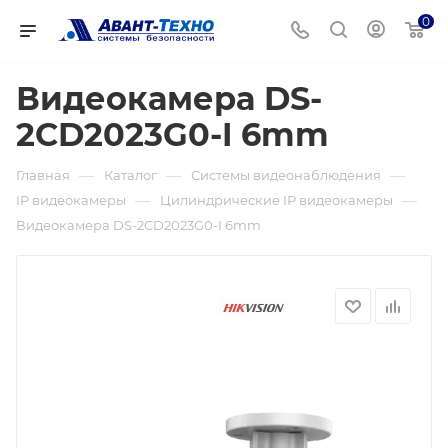
0
Видеокамера DS-
2CD2023G0-I 6mm
—
—
—
Главная
Каталог
Системы видеонаблюдения
—
—
IP видеокамеры
Цилиндрические IP видеокамеры
Видеокамера DS-2CD2023G0-I 6mm