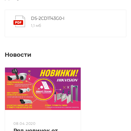
BLC/HLC/3D DNRC; ONVIF(PROFILE S,PROFILE G),
ISAPI; Сетевой интерфейс: 1 RJ45 10M/100M Ethernet;
Питание: DC12В ± 25%/PoE(802.3af); Потребляемая
DS-2CD1T43G0-I
мощность: 7 Вт макс.; Рабочие условия: -30 °C…+60
1,1 мб
°C, влажность 95% или меньше (без конденсата);
Защита: IP67; Материал корпуса: Металл и пластик;
Размеры: 171.67 × 92.87 × 221.49 мм; Вес: 0,5 кг.
Новости
08.04.2020
Ряд новинок от