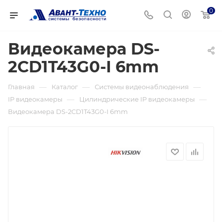
0
Видеокамера DS-
2CD1T43G0-I 6mm
—
—
—
Главная
Каталог
Системы видеонаблюдения
—
—
IP видеокамеры
Цилиндрические IP видеокамеры
Видеокамера DS-2CD1T43G0-I 6mm