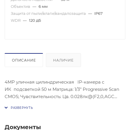
Объектив
—
6 мм
Защита от пыли/влаги/вандалозащита
—
IP67
WDR
—
120 дБ
ОПИСАНИЕ
НАЛИЧИЕ
4MP уличная цилиндрическая IP-камера с
ИК подсветкой 50 м Матрица: 1/3’’ Progressive Scan
CMOS; Чувствительность: Цв. 0.028лк@(F2,0,AGC
вкл.), 0лк с ИК;Угол обзора объектива: по
горизонтали: 75°, по вертикали:4°, по диагонали: 88°;
Видеосжатие: H.265+, H.265, H.264+, H.264;
Максимальное разрешение: (2560 × 1440), 30 к/с;
Документы