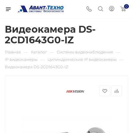
0
Видеокамера DS-
2CD1643G0-IZ
—
—
—
Главная
Каталог
Системы видеонаблюдения
—
—
IP видеокамеры
Цилиндрические IP видеокамеры
Видеокамера DS-2CD1643G0-IZ