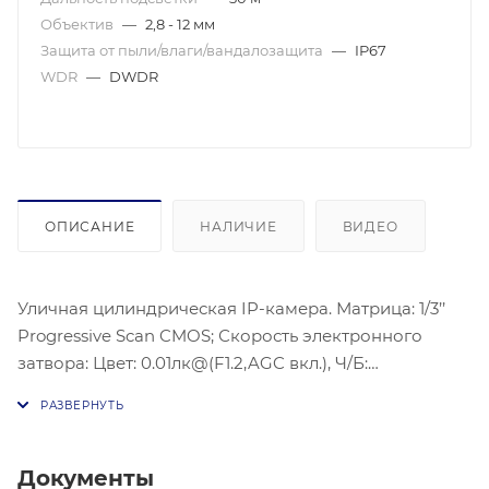
Объектив
—
2,8 - 12 мм
Защита от пыли/влаги/вандалозащита
—
IP67
WDR
—
DWDR
ОПИСАНИЕ
НАЛИЧИЕ
ВИДЕО
Уличная цилиндрическая IP-камера. Матрица: 1/3’’
Progressive Scan CMOS; Скорость электронного
затвора: Цвет: 0.01лк@(F1.2,AGC вкл.), Ч/Б:
0.018лк@(F1.6,AGC вкл.), 0лк с ИК; Объектив: 2.8-
12мм@F1.6, моторизированный вариообъектив; Угол
обзора: По горизонтали: 98°-28°, По вертикали:
51°-16°, По диагонали: 115°-32°; Видеосжатие:
Документы