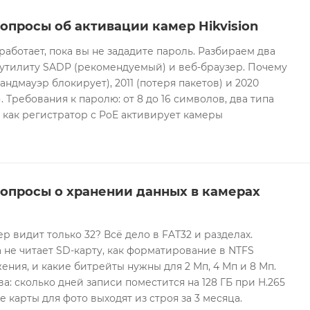
опросы об активации камер Hikvision
 работает, пока вы не зададите пароль. Разбираем два
 утилиту SADP (рекомендуемый) и веб-браузер. Почему
андмауэр блокирует), 2011 (потеря пакетов) и 2020
 Требования к паролю: от 8 до 16 символов, два типа
И как регистратор с PoE активирует камеры
вопросы о хранении данных в камерах
ер видит только 32? Всё дело в FAT32 и разделах.
 не читает SD-карту, как форматирование в NTFS
ния, и какие битрейты нужны для 2 Мп, 4 Мп и 8 Мп.
а: сколько дней записи поместится на 128 ГБ при H.265
е карты для фото выходят из строя за 3 месяца.