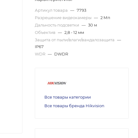
Артикул товара
—
7793
Разрешение видеокамеры
—
2 Мп
Дальность подсветки
—
30 м
Объектив
—
2,8 - 12 мм
Защита от пыли/влаги/вандалозащита
—
IP67
WDR
—
DWDR
Все товары категории
Все товары бренда Hikvision