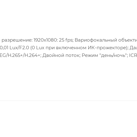
 разрешение: 1920x1080: 25 fps; Вариофокальный объектив
 0,01 Lux/F2.0 (0 Lux при включенном ИК-прожекторе); Да
EG/H.265+/H.264+; Двойной поток; Режим "день/ночь"; ICR
жения; ONVIF; Питание: 12 В DC, 0.9 A; Макс. 11 Вт; PoE:
ная защита от перенапражений TVS 2000V , IP67; Температур
.5 мм; Вес: 1,2 кг.