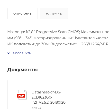
ОПИСАНИЕ
НАЛИЧИЕ
Матрица: 1/2,8" Progressive Scan CMOS; Максимальное
мм (98° ~ 34°) моторизированный; Чувствительность:
ИК подсветки: до 30м; Видеосжатие: H.265/H.264/MJP
Встроенный аппаратный WDR - 120 dB; BLC; Детекция дви
36 В to 57 В), 0.4 A to 0.2 A, макс. 12.9 Вт; Встроен
режим: -30 °C ~ 60 °C; Габаритные размеры: 91.6×105×294
Документы
Datasheet-of-DS-
2CD1623G0-
I(Z)_V5.5.2_20180120
767 кб