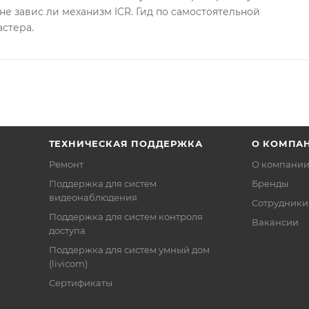
не завис ли механизм ICR. Гид по самостоятельной
астера.
ТЕХНИЧЕСКАЯ ПОДДЕРЖКА
О КОМПА
Ремонт
О компани
Поддержка для систем
Бренды
видеонаблюдения
Сотрудники
Поддержка для систем контроля
Вакансии
доступа
Поддержка для систем умный дом
(livicom)
Сертификаты