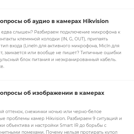
опросы об аудио в камерах Hikvision
он едва слышен? Разбираем подключение микрофона к
контакты клеммной колодки (IN, G, OUT), припаять
 тип входа (LineIn для активного микрофона, MicIn для
т, заикается или вообще не пишет? Типичные ошибки
ульсный блок питания и неэкранированный кабель.
е.
вопросы об изображении в камерах
ый оттенок, снежинки ночью или черно-белое
е проблемы камер Hikvision. Разбираем 9 ситуаций и
ки объектива и настройки Smart IR до борьбы с
гнитными помехами. Почему нельзя протирать купол