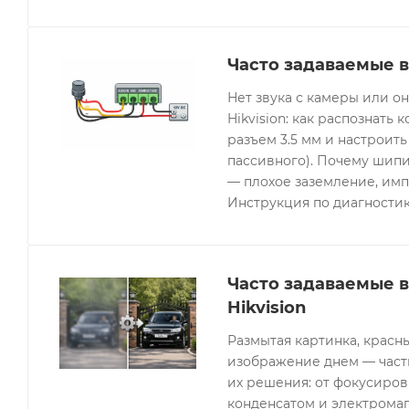
Часто задаваемые в
Нет звука с камеры или 
Hikvision: как распознать 
разъем 3.5 мм и настроить
пассивного). Почему шипи
— плохое заземление, имп
Инструкция по диагностик
Часто задаваемые 
Hikvision
Размытая картинка, красн
изображение днем — часты
их решения: от фокусиров
конденсатом и электрома