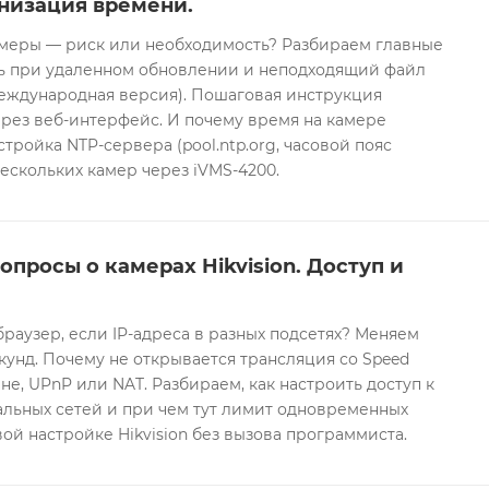
низация времени.
еры — риск или необходимость? Разбираем главные
ть при удаленном обновлении и неподходящий файл
международная версия). Пошаговая инструкция
рез веб-интерфейс. И почему время на камере
тройка NTP-сервера (pool.ntp.org, часовой пояс
ескольких камер через iVMS-4200.
опросы о камерах Hikvision. Доступ и
браузер, если IP-адреса в разных подсетях? Меняем
екунд. Почему не открывается трансляция со Speed
е, UPnP или NAT. Разбираем, как настроить доступ к
альных сетей и при чем тут лимит одновременных
ой настройке Hikvision без вызова программиста.