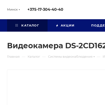
+375-17-304-40-40
Минск
КАТАЛОГ
АКЦИИ
ПОДД
Видеокамера DS-2CD162
—
—
—
Главная
Каталог
Системы видеонаблюдения
I