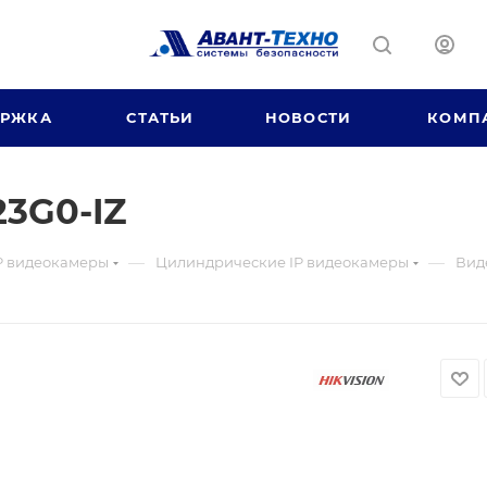
ЕРЖКА
СТАТЬИ
НОВОСТИ
КОМП
3G0-IZ
—
—
P видеокамеры
Цилиндрические IP видеокамеры
Вид