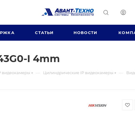
ЕРЖКА
СТАТЬИ
НОВОСТИ
КОМП
43G0-I 4mm
—
—
P видеокамеры
Цилиндрические IP видеокамеры
Вид