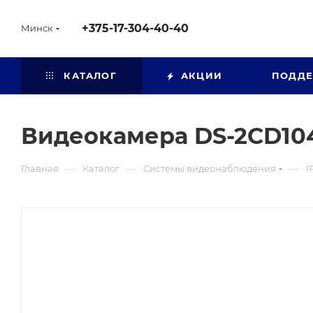
+375-17-304-40-40
Минск
КАТАЛОГ
АКЦИИ
ПОДД
Видеокамера DS-2CD10
—
—
—
Главная
Каталог
Системы видеонаблюдения
I