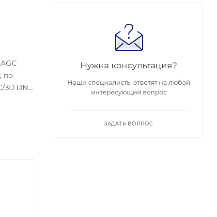
2,AGC
Нужна консультация?
, по
Наши специалисты ответят на любой
C/3D DNR;
интересующий вопрос
2.3af);
а); Цвет:
 действия
ЗАДАТЬ ВОПРОС