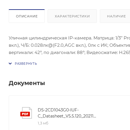
ОПИСАНИЕ
ХАРАКТЕРИСТИКИ
НАЛИЧИЕ
Уличная цилиндрическая IP-камера. Матрица: 1/3’’ Pr
вкл.), Ч/Б: 0.028лк@(F2.0,AGC вкл.), 0лк с ИК; Объект
вертикали: 42°, по диагонали: 88°; Видеосжатие: H.2
ONVIF(PROFILE S,PROFILE G), ISAPI; Сетевой интерфейс
Потребляемая мощность: 7 Вт макс.; Рабочие условия:
Белый; Защита: IP67, Подавитель напряжения перех
ИК-подсветки: До 30 м; Материал корпуса: Металл, пла
Документы
DS-2CD1043G0-IUF-
C_Datasheet_V5.5.120_20211223
1,3 мб