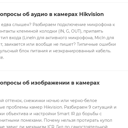
опросы об аудио в камерах Hikvision
он едва слышен? Разбираем подключение микрофона к
контакты клеммной колодки (IN, G, OUT), припаять
 тип входа (LineIn для активного микрофона, MicIn для
т, заикается или вообще не пишет? Типичные ошибки
ульсный блок питания и неэкранированный кабель.
е.
вопросы об изображении в камерах
ый оттенок, снежинки ночью или черно-белое
е проблемы камер Hikvision. Разбираем 9 ситуаций и
ки объектива и настройки Smart IR до борьбы с
гнитными помехами. Почему нельзя протирать купол
не завис ли механизм ICR. Гид по самостоятельной