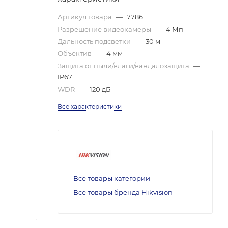
Артикул товара
—
7786
Разрешение видеокамеры
—
4 Мп
Дальность подсветки
—
30 м
Объектив
—
4 мм
Защита от пыли/влаги/вандалозащита
—
IP67
WDR
—
120 дБ
Все характеристики
Все товары категории
Все товары бренда Hikvision