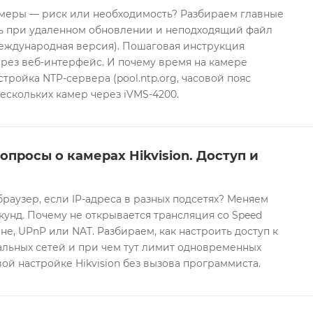
еры — риск или необходимость? Разбираем главные
ть при удаленном обновлении и неподходящий файл
международная версия). Пошаговая инструкция
рез веб-интерфейс. И почему время на камере
тройка NTP-сервера (pool.ntp.org, часовой пояс
ескольких камер через iVMS-4200.
опросы о камерах Hikvision. Доступ и
браузер, если IP-адреса в разных подсетях? Меняем
екунд. Почему не открывается трансляция со Speed
е, UPnP или NAT. Разбираем, как настроить доступ к
альных сетей и при чем тут лимит одновременных
ой настройке Hikvision без вызова программиста.