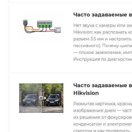
Часто задаваемые в
Нет звука с камеры или 
Hikvision: как распознать 
разъем 3.5 мм и настроить
пассивного). Почему шипи
— плохое заземление, имп
Инструкция по диагностик
Часто задаваемые 
Hikvision
Размытая картинка, красн
изображение днем — часты
их решения: от фокусиров
конденсатом и электрома
спиртом и как проверить, 