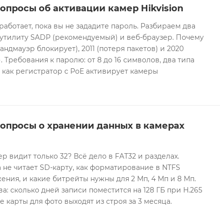
опросы об активации камер Hikvision
 работает, пока вы не зададите пароль. Разбираем два
 утилиту SADP (рекомендуемый) и веб-браузер. Почему
андмауэр блокирует), 2011 (потеря пакетов) и 2020
 Требования к паролю: от 8 до 16 символов, два типа
И как регистратор с PoE активирует камеры
вопросы о хранении данных в камерах
ер видит только 32? Всё дело в FAT32 и разделах.
 не читает SD-карту, как форматирование в NTFS
ния, и какие битрейты нужны для 2 Мп, 4 Мп и 8 Мп.
а: сколько дней записи поместится на 128 ГБ при H.265
е карты для фото выходят из строя за 3 месяца.