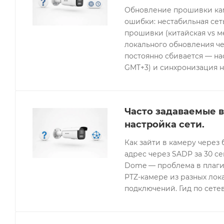
Обновление прошивки кам
ошибки: нестабильная се
прошивки (китайская vs 
локального обновления че
постоянно сбивается — нас
GMT+3) и синхронизация н
Часто задаваемые в
настройка сети.
Как зайти в камеру через 
адрес через SADP за 30 с
Dome — проблема в плагин
PTZ-камере из разных лок
подключений. Гид по сетев