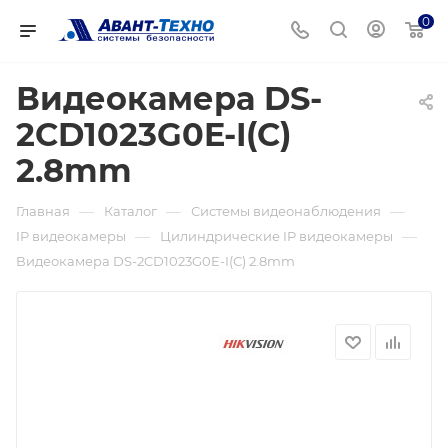
0
Видеокамера DS-
2CD1023G0E-I(С)
2.8mm
—
—
—
Главная
Каталог
Системы видеонаблюдения
—
—
IP видеокамеры
Цилиндрические IP видеокамеры
Видеокамера DS-2CD1023G0E-I(С) 2.8mm