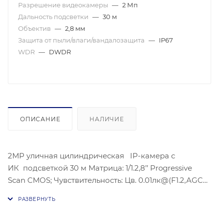
Разрешение видеокамеры
—
2 Мп
Дальность подсветки
—
30 м
Объектив
—
2,8 мм
Защита от пыли/влаги/вандалозащита
—
IP67
WDR
—
DWDR
ОПИСАНИЕ
НАЛИЧИЕ
2MP уличная цилиндрическая IP-камера с
ИК подсветкой 30 м Матрица: 1/1.2,8’’ Progressive
Scan CMOS; Чувствительность: Цв. 0.01лк@(F1.2,AGC
вкл.), 0лк с ИК; @F2.0; Угол обзора объектива: по
горизонтали: 114.8°, по вертикали: 62°, по диагонали:
135.5°;Видеосжатие: H.265+/H.265/H.264+/H.264;