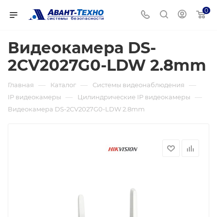
0
Видеокамера DS-
2CV2027G0-LDW 2.8mm
—
—
—
Главная
Каталог
Системы видеонаблюдения
—
—
IP видеокамеры
Цилиндрические IP видеокамеры
Видеокамера DS-2CV2027G0-LDW 2.8mm