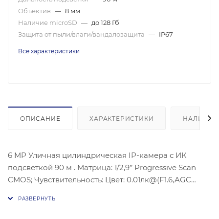
Объектив
—
8 мм
Наличие microSD
—
до 128 Гб
Защита от пыли/влаги/вандалозащита
—
IP67
Все характеристики
ОПИСАНИЕ
ХАРАКТЕРИСТИКИ
НАЛИЧИЕ
6 MP Уличная цилиндрическая IP-камера с ИК
подсветкой 90 м . Матрица: 1/2,9’’ Progressive Scan
CMOS; Чувствительность: Цвет: 0.01лк@(F1.6,AGC
вкл.), 0лк с ИК; Угол обзора объектива: По
горизонтали: 39,5°, по вертикали: 26°, по диагонали:
48°; Видеосжатие: H.265+/H.264+/H.265/H.264,