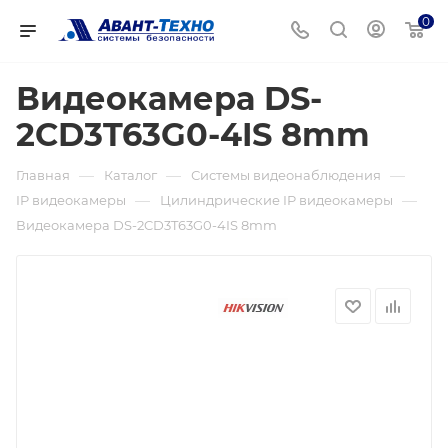
0
Видеокамера DS-
2CD3T63G0-4IS 8mm
—
—
—
Главная
Каталог
Системы видеонаблюдения
—
—
IP видеокамеры
Цилиндрические IP видеокамеры
Видеокамера DS-2CD3T63G0-4IS 8mm