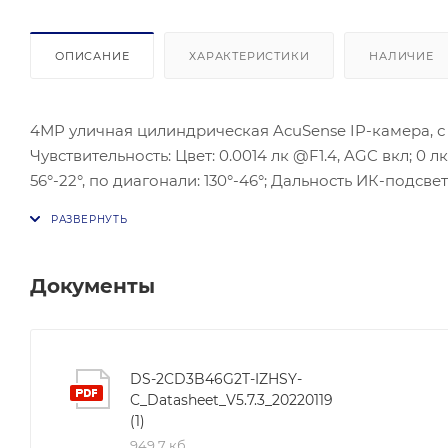
ОПИСАНИЕ
ХАРАКТЕРИСТИКИ
НАЛИЧИЕ
4МР уличная цилиндрическая AcuSense IP-камера, с И
Чувствительность: Цвет: 0.0014 лк @F1.4, AGC вкл; 0 лк
56°-22°, по диагонали: 130°-46°; Дальность ИК-подсв
поток: 30 к/с; Видеосжатие: H.265+/H.265/H.264+/H.26
Аудиовход; Аудиовыход; RS-485; Встроенный слот дл
RJ45 auto 10M/100M/1000M Ethernet; Рабочие условия: 
алюминиевый сплав; Защита: IK10, IP67, NEMA 4X.
Документы
DS-2CD3B46G2T-IZHSY-
C_Datasheet_V5.7.3_20220119
(1)
949,7 кб