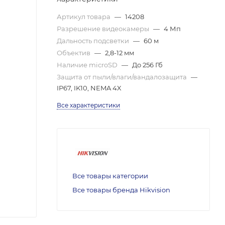
Артикул товара
—
14208
Разрешение видеокамеры
—
4 Мп
Дальность подсветки
—
60 м
Объектив
—
2,8-12 мм
Наличие microSD
—
До 256 Гб
Защита от пыли/влаги/вандалозащита
—
IP67, IK10, NEMA 4X
Все характеристики
Все товары категории
Все товары бренда Hikvision