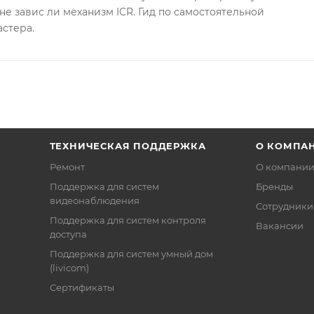
не завис ли механизм ICR. Гид по самостоятельной
астера.
ТЕХНИЧЕСКАЯ ПОДДЕРЖКА
О КОМПА
Ремонт
О компани
Поддержка для систем
Бренды
видеонаблюдения
Сотрудники
Поддержка для систем контроля
Вакансии
доступа
Поддержка для систем умный дом
(livicom)
Сертификаты