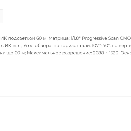
К подсветкой 60 м. Матрица: 1/1.8″ Progressive Scan CMO
 с ИК вкл.; Угол обзора: по горизонтали: 107°-40°, по верт
етки: до 60 м; Максимальное разрешение: 2688 × 1520; Ос
4; WDR 140 дБ, BLC, HLC, 3D DNR; Тревожные интерфейсы: 3
я microSD/SDHC/SDXC-карты, до 256 ГБ; Сетевые интерфе
-40...+60 °C; Потребляемая мощность: макс. 15 Вт; Корпус