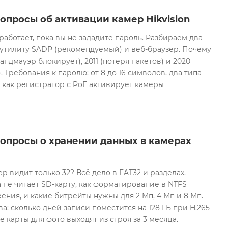
опросы об активации камер Hikvision
 работает, пока вы не зададите пароль. Разбираем два
 утилиту SADP (рекомендуемый) и веб-браузер. Почему
андмауэр блокирует), 2011 (потеря пакетов) и 2020
 Требования к паролю: от 8 до 16 символов, два типа
И как регистратор с PoE активирует камеры
вопросы о хранении данных в камерах
ер видит только 32? Всё дело в FAT32 и разделах.
 не читает SD-карту, как форматирование в NTFS
ния, и какие битрейты нужны для 2 Мп, 4 Мп и 8 Мп.
а: сколько дней записи поместится на 128 ГБ при H.265
е карты для фото выходят из строя за 3 месяца.