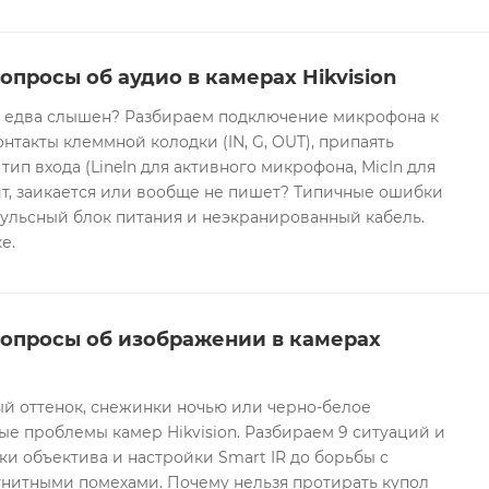
опросы об аудио в камерах Hikvision
он едва слышен? Разбираем подключение микрофона к
контакты клеммной колодки (IN, G, OUT), припаять
 тип входа (LineIn для активного микрофона, MicIn для
т, заикается или вообще не пишет? Типичные ошибки
ульсный блок питания и неэкранированный кабель.
е.
вопросы об изображении в камерах
ый оттенок, снежинки ночью или черно-белое
е проблемы камер Hikvision. Разбираем 9 ситуаций и
ки объектива и настройки Smart IR до борьбы с
гнитными помехами. Почему нельзя протирать купол