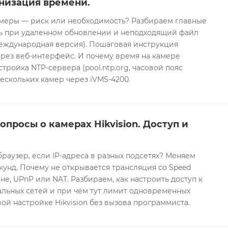
низация времени.
еры — риск или необходимость? Разбираем главные
ть при удаленном обновлении и неподходящий файл
международная версия). Пошаговая инструкция
рез веб-интерфейс. И почему время на камере
тройка NTP-сервера (pool.ntp.org, часовой пояс
ескольких камер через iVMS-4200.
опросы о камерах Hikvision. Доступ и
браузер, если IP-адреса в разных подсетях? Меняем
екунд. Почему не открывается трансляция со Speed
е, UPnP или NAT. Разбираем, как настроить доступ к
альных сетей и при чем тут лимит одновременных
ой настройке Hikvision без вызова программиста.