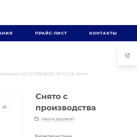
АНИЯ
ПРАЙС-ЛИСТ
КОНТАКТЫ
еокамера DS-2CD3B46G2T-IZHSY 2.8-12mm
Снято с
производства
Нашли дешевле?
Характеристики