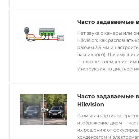
Часто задаваемые в
Нет звука с камеры или 
Hikvision: как распознать 
разъем 3.5 мм и настроить
пассивного). Почему шипи
— плохое заземление, имп
Инструкция по диагностик
Часто задаваемые 
Hikvision
Размытая картинка, красн
изображение днем — часты
их решения: от фокусиров
конденсатом и электрома