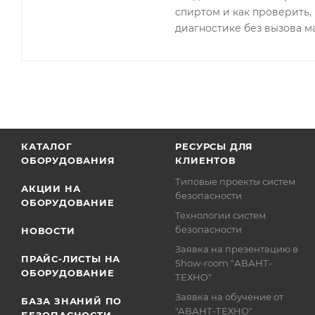
спиртом и как проверить, 
диагностике без вызова м
КАТАЛОГ
РЕСУРСЫ ДЛЯ
ОБОРУДОВАНИЯ
КЛИЕНТОВ
Типовые проекты систем
АКЦИИ НА
безопасности
ОБОРУДОВАНИЕ
Технологии систем
безопасности
НОВОСТИ
Заявка на презентацию в
ПРАЙС-ЛИСТЫ НА
Show-room "АВАНТ-
ОБОРУДОВАНИЕ
ТЕХНО"
Заявка на обучение от
БАЗА ЗНАНИЙ ПО
"АВАНТ-ТЕХНО"