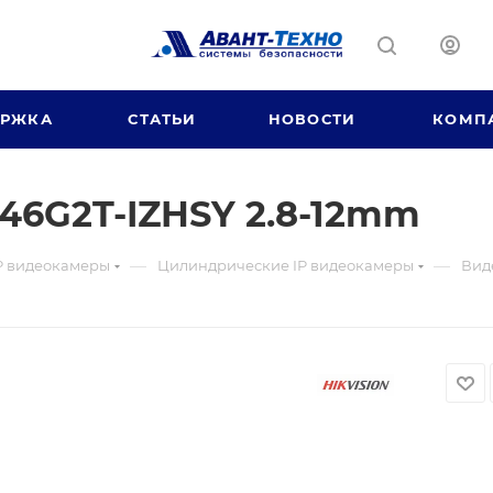
ЕРЖКА
СТАТЬИ
НОВОСТИ
КОМП
46G2T-IZHSY 2.8-12mm
—
—
P видеокамеры
Цилиндрические IP видеокамеры
Вид