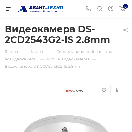
0
Видеокамера DS-
2CD2543G2-IS 2.8mm
—
—
—
Главная
Каталог
Системы видеонаблюдения
—
—
IP видеокамеры
Mini IP видеокамеры
Видеокамера DS-2CD2543G2-IS 2.8mm