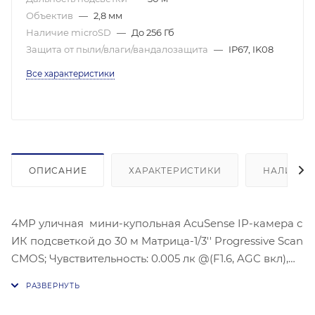
Объектив
—
2,8 мм
Наличие microSD
—
До 256 Гб
Защита от пыли/влаги/вандалозащита
—
IP67, IK08
Все характеристики
ОПИСАНИЕ
ХАРАКТЕРИСТИКИ
НАЛИЧИЕ
4МР уличная мини-купольная AcuSense IP-камера с
ИК подсветкой до 30 м Матрица-1/3'' Progressive Scan
CMOS; Чувствительность: 0.005 лк @(F1.6, AGC вкл),
Угол обзора объектива: по горизонтали: 104,3°, по
вертикали: 55,9°, по диагонали: 123,8°, Видеосжатие:
H.265+/H.265/H.264/H.264+; Максимальное