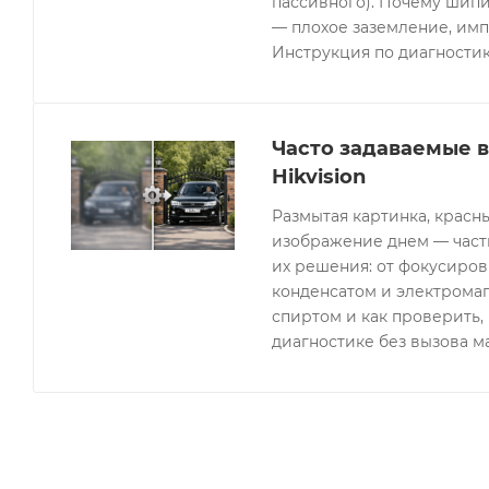
пассивного). Почему шипи
— плохое заземление, имп
Инструкция по диагностик
Часто задаваемые 
Hikvision
Размытая картинка, красн
изображение днем — часты
их решения: от фокусиров
конденсатом и электрома
спиртом и как проверить, 
диагностике без вызова м