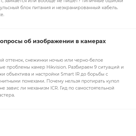
т, заикается или вообще не пишет? Типичные ошибки
ульсный блок питания и неэкранированный кабель.
е.
вопросы об изображении в камерах
ый оттенок, снежинки ночью или черно-белое
е проблемы камер Hikvision. Разбираем 9 ситуаций и
ки объектива и настройки Smart IR до борьбы с
гнитными помехами. Почему нельзя протирать купол
не завис ли механизм ICR. Гид по самостоятельной
астера.