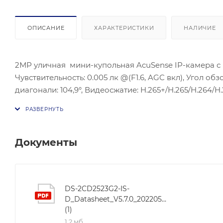
ОПИСАНИЕ
ХАРАКТЕРИСТИКИ
НАЛИЧИЕ
2МР уличная мини-купольная AcuSense IP-камера с ИК
Чувствительность: 0.005 лк @(F1.6, AGC вкл), Угол обз
диагонали: 104,9°, Видеосжатие: H.265+/H.265/H.264
поток: H.265/H.264/H.265+/H.264+ ,Улучшение изобра
(802.3af, 36В to 57В), 12 VDC ± 25%, Локальное храни
IP67, IK8 ; канал звука( подключение внешнего микр
Документы
DS-2CD2523G2-IS-
D_Datasheet_V5.7.0_20220531
(1)
1,2 мб