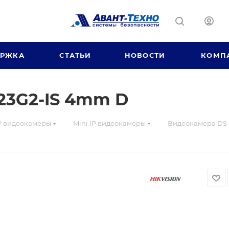
ЕРЖКА
СТАТЬИ
НОВОСТИ
КОМП
23G2-IS 4mm D
—
—
P видеокамеры
Mini IP видеокамеры
Видеокамера DS-