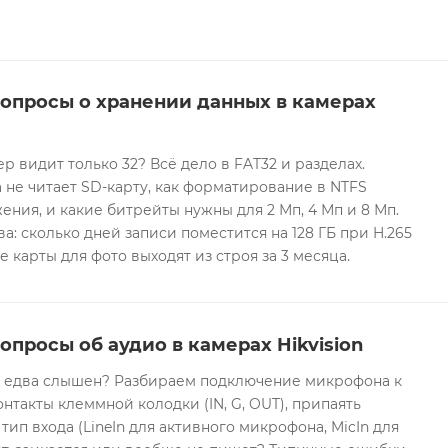
вопросы о хранении данных в камерах
ер видит только 32? Всё дело в FAT32 и разделах.
 не читает SD-карту, как форматирование в NTFS
ния, и какие битрейты нужны для 2 Мп, 4 Мп и 8 Мп.
а: сколько дней записи поместится на 128 ГБ при H.265
е карты для фото выходят из строя за 3 месяца.
опросы об аудио в камерах Hikvision
он едва слышен? Разбираем подключение микрофона к
контакты клеммной колодки (IN, G, OUT), припаять
 тип входа (LineIn для активного микрофона, MicIn для