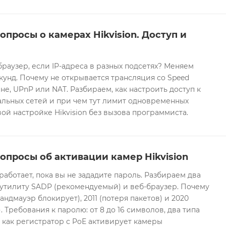
опросы о камерах Hikvision. Доступ и
браузер, если IP-адреса в разных подсетях? Меняем
екунд. Почему не открывается трансляция со Speed
е, UPnP или NAT. Разбираем, как настроить доступ к
альных сетей и при чем тут лимит одновременных
ой настройке Hikvision без вызова программиста.
опросы об активации камер Hikvision
 работает, пока вы не зададите пароль. Разбираем два
 утилиту SADP (рекомендуемый) и веб-браузер. Почему
андмауэр блокирует), 2011 (потеря пакетов) и 2020
 Требования к паролю: от 8 до 16 символов, два типа
И как регистратор с PoE активирует камеры