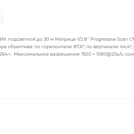
 подсветкой до 30 м Матрица-1/2,8'' Progressive Scan 
ора объектива: по горизонтали: 87,6°, по вертикали: 44,4°,
/H.264+; Максимальное разрешение: 1920 × 1080@25к/с; ос
жения-3D DNR; BLC/HLC; Потребляема мощность max. 6,5 В
лище- SD/SDHC/SDXC слот; рабочие условия:-30 °C - +60 °C;
офона).