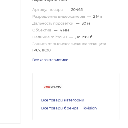
Артикул товара
—
20465
Разрешение видеокамеры
—
2 Мп
Дальность подсветки
—
30 м
Объектив
—
4 мм
Наличие microSD
—
До 256 Гб
Защита от пыли/влаги/вандалозащита
—
IP67, IK08
Все характеристики
Все товары категории
Все товары бренда Hikvision