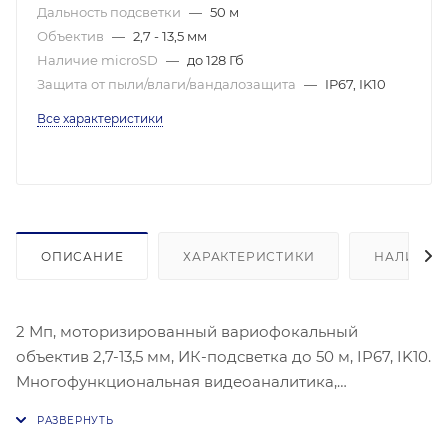
Дальность подсветки
—
50 м
Объектив
—
2,7 - 13,5 мм
Наличие microSD
—
до 128 Гб
Защита от пыли/влаги/вандалозащита
—
IP67, IK10
Все характеристики
ОПИСАНИЕ
ХАРАКТЕРИСТИКИ
НАЛИЧИЕ
2 Мп, моторизированный вариофокальный
объектив 2,7-13,5 мм, ИК-подсветка до 50 м, IP67, IK10.
Многофункциональная видеоаналитика,
аудиоканал, «сухие» контакты, встроенный
подогрев. Позволяет идентифицировать личность