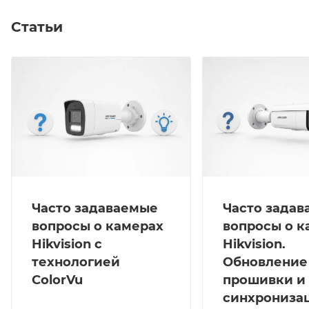
или автомобильный номер с расстояния до 14 м.
Рекомендуется для установки в кассовых зонах
Статьи
магазинов, финансовых учреждений, на
контрольно-пропускных пунктах, в зонах ресепшн.
Часто задаваемые
Часто зада
вопросы о камерах
вопросы о к
Hikvision с
Hikvision.
технологией
Обновление
ColorVu
прошивки и
синхрониза