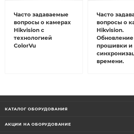
(7.5 Вт). Корпус из пластика, основная часть из
металла. Размеры Ø110×102.7 мм, масса ≈380 г.
Часто задаваемые
Часто зада
Рабочие условия: от -40 до +60 °C, влажность до 95%,
вопросы о камерах
вопросы о к
защита IP67.
Hikvision с
Hikvision.
технологией
Обновление
ColorVu
прошивки и
синхрониза
времени.
КАТАЛОГ ОБОРУДОВАНИЯ
АКЦИИ НА ОБОРУДОВАНИЕ