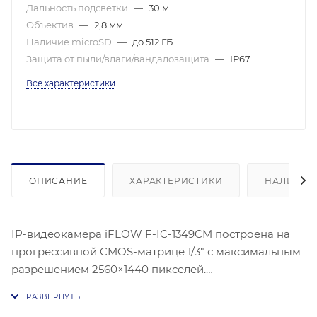
Дальность подсветки
—
30 м
Объектив
—
2,8 мм
Наличие microSD
—
до 512 ГБ
Защита от пыли/влаги/вандалозащита
—
IP67
Все характеристики
ОПИСАНИЕ
ХАРАКТЕРИСТИКИ
НАЛИЧИЕ
IP-видеокамера iFLOW F-IC-1349CM построена на
прогрессивной CMOS-матрице 1/3″ с максимальным
разрешением 2560×1440 пикселей.
Чувствительность: цвет 0.0008 лк при F1.0, 0 лк с
подсветкой. Скорость электронного затвора от 1 до