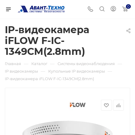
0
IP-видеокамера
iFLOW F-IC-
1349CM(2.8mm)
—
—
—
Главная
Каталог
Системы видеонаблюдения
—
—
IP видеокамеры
Купольные IP видеокамеры
IP-видеокамера iFLOW F-IC-1349CM(2.8mm)