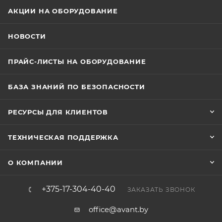
составляют Ø 110 × 89.2 мм, масса — приблизительно
АКЦИИ НА ОБОРУДОВАНИЕ
345 г. Камера работает в температурном диапазоне
от -30 °C до +45 °C при влажности до 95% без
НОВОСТИ
конденсата. Она соответствует стандарту защиты
IP67, что обеспечивает полную защиту от пыли и
ПРАЙС-ЛИСТЫ НА ОБОРУДОВАНИЕ
водяных струй.
БАЗА ЗНАНИЙ ПО БЕЗОПАСНОСТИ
РЕСУРСЫ ДЛЯ КЛИЕНТОВ
ТЕХНИЧЕСКАЯ ПОДДЕРЖКА
О КОМПАНИИ
+375-17-304-40-40
ЗАКАЗАТЬ ЗВОНОК
office@avant.by