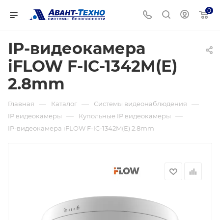
0
IP-видеокамера
iFLOW F-IC-1342M(Е)
2.8mm
—
—
—
Главная
Каталог
Системы видеонаблюдения
—
—
IP видеокамеры
Купольные IP видеокамеры
IP-видеокамера iFLOW F-IC-1342M(Е) 2.8mm