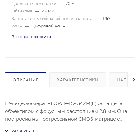
Дальность подсветки
—
20 м
Объектив
—
2,8 мм
Защита от пыли/влаги/вандалозащита
—
IP67
WDR
—
Цифровой WDR
Все характеристики
ОПИСАНИЕ
ХАРАКТЕРИСТИКИ
НАЛИЧИЕ
IP-видеокамера iFLOW F-IC-1342M(Е) оснащена
объективом с фокусным расстоянием 2.8 мм. Она
построена на прогрессивной CMOS-матрице с
размером 1/2.8 дюйма и обеспечивает
максимальное разрешение 2560 × 1440 пикселей.