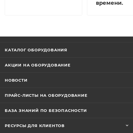
времени.
Камера имеет степень защиты IP67, работает в
диапазоне температур от -50°C до +60°C и
совместима с аксессуарами BR-102, BR-103, BR-204.
Габаритные размеры составляют 70,5×66,4×192,7 мм
при весе 0,59 кг.
КАТАЛОГ ОБОРУДОВАНИЯ
АКЦИИ НА ОБОРУДОВАНИЕ
НОВОСТИ
ПРАЙС-ЛИСТЫ НА ОБОРУДОВАНИЕ
БАЗА ЗНАНИЙ ПО БЕЗОПАСНОСТИ
РЕСУРСЫ ДЛЯ КЛИЕНТОВ