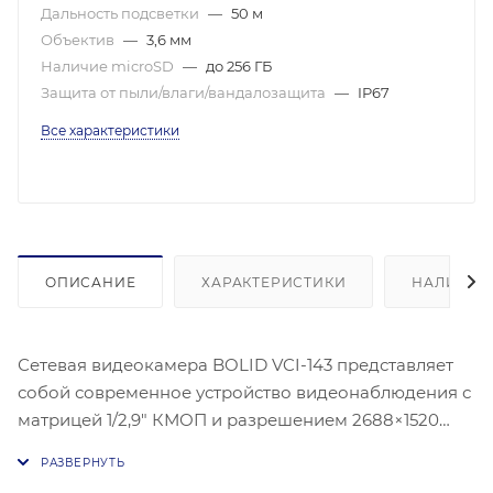
Дальность подсветки
—
50 м
Объектив
—
3,6 мм
Наличие microSD
—
до 256 ГБ
Защита от пыли/влаги/вандалозащита
—
IP67
Все характеристики
ОПИСАНИЕ
ХАРАКТЕРИСТИКИ
НАЛИЧИЕ
Сетевая видеокамера BOLID VCI-143 представляет
собой современное устройство видеонаблюдения с
матрицей 1/2,9" КМОП и разрешением 2688×1520
пикселей. Камера оснащена фиксированным
объективом 3,6 мм с диафрагмой F1.4,