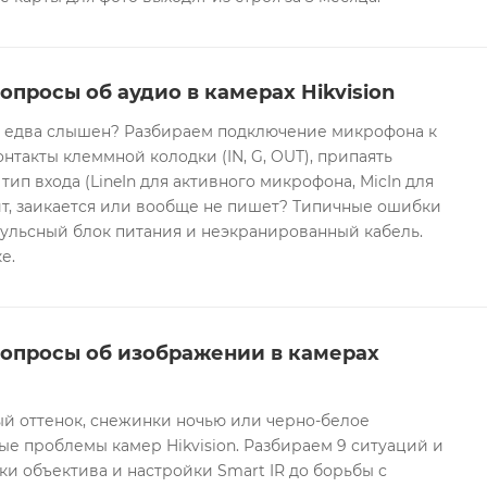
опросы об аудио в камерах Hikvision
он едва слышен? Разбираем подключение микрофона к
контакты клеммной колодки (IN, G, OUT), припаять
 тип входа (LineIn для активного микрофона, MicIn для
т, заикается или вообще не пишет? Типичные ошибки
ульсный блок питания и неэкранированный кабель.
е.
вопросы об изображении в камерах
ый оттенок, снежинки ночью или черно-белое
е проблемы камер Hikvision. Разбираем 9 ситуаций и
ки объектива и настройки Smart IR до борьбы с