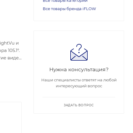
Все товары категории
Все товары бренда iFLOW
ightVu и
а 105.1°.
тие видео
К-
Нужна консультация?
т
 линии и
Наши специалисты ответят на любой
интересующий вопрос
 Гб,
rnet.
а
ЗАДАТЬ ВОПРОС
яет 0.53