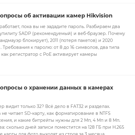
опросы об активации камер Hikvision
 работает, пока вы не зададите пароль. Разбираем два
 утилиту SADP (рекомендуемый) и веб-браузер. Почему
андмауэр блокирует), 2011 (потеря пакетов) и 2020
 Требования к паролю: от 8 до 16 символов, два типа
И как регистратор с PoE активирует камеры
вопросы о хранении данных в камерах
ер видит только 32? Всё дело в FAT32 и разделах.
 не читает SD-карту, как форматирование в NTFS
ния, и какие битрейты нужны для 2 Мп, 4 Мп и 8 Мп.
а: сколько дней записи поместится на 128 ГБ при H.265
е карты для фото выходят из строя за 3 месяца.