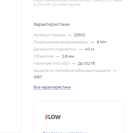
Наши менеджеры обязательно свяжутся с вами
и уточнят условия заказа
Характеристики
Артикул товара
—
22902
Разрешение видеокамеры
—
8 Мп
Дальность подсветки
—
40 м
Объектив
—
2,8 мм
Наличие microSD
—
До 512 Гб
Защита от пыли/влаги/вандалозащита
—
IP67
Все характеристики