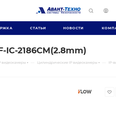
ЕРЖКА
СТАТЬИ
НОВОСТИ
КОМП
F-IC-2186CM(2.8mm)
—
—
P видеокамеры
Цилиндрические IP видеокамеры
IP-