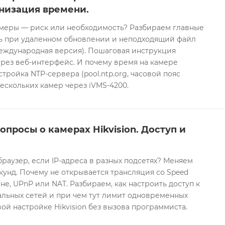
низация времени.
еры — риск или необходимость? Разбираем главные
ть при удаленном обновлении и неподходящий файл
международная версия). Пошаговая инструкция
рез веб-интерфейс. И почему время на камере
тройка NTP-сервера (pool.ntp.org, часовой пояс
ескольких камер через iVMS-4200.
опросы о камерах Hikvision. Доступ и
браузер, если IP-адреса в разных подсетях? Меняем
екунд. Почему не открывается трансляция со Speed
е, UPnP или NAT. Разбираем, как настроить доступ к
альных сетей и при чем тут лимит одновременных
ой настройке Hikvision без вызова программиста.