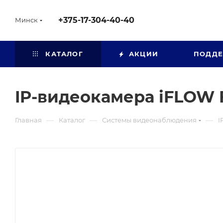
+375-17-304-40-40
Минск
КАТАЛОГ
АКЦИИ
ПОДД
IP-видеокамера iFLOW 
—
—
—
Главная
Каталог
Системы видеонаблюдения
I