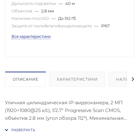
Дальность подсветки
—
40 м
Объектив
—
2,8 мм
Наличие microSD
—
До 512 Гб
Защита от пыли/влаги/вандалозащита
—
IP67
Все характеристики
ОПИСАНИЕ
ХАРАКТЕРИСТИКИ
НАЛИЧИЕ
Уличная цилиндрическая IP-видеокамера, 2 МП
(1920×1080@25 к/с), 1/2.7" Progressive Scan CMOS,
объектив 2.8 мм (угол обзора 112°). Минимальная
освещенность 0.005 лк при F1.6, механический ИК-
фильтр. Поддержка