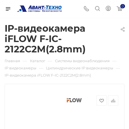
0
IP-видеокамера
iFLOW F-IC-
2122C2M(2.8mm)
—
—
—
Главная
Каталог
Системы видеонаблюдения
—
—
IP видеокамеры
Цилиндрические IP видеокамеры
IP-видеокамера iFLOW F-IC-2122C2M(2.8mm)