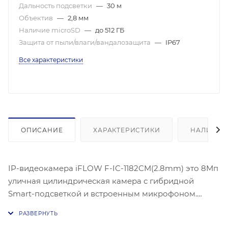
Дальность подсветки
—
30 м
Объектив
—
2,8 мм
Наличие microSD
—
до 512 ГБ
Защита от пыли/влаги/вандалозащита
—
IP67
Все характеристики
ОПИСАНИЕ
ХАРАКТЕРИСТИКИ
НАЛИЧИЕ
IP-видеокамера iFLOW F-IC-1182CM(2.8mm) это 8Мп
уличная цилиндрическая камера с гибридной
Smart-подсветкой и встроенным микрофоном.
Матрица 1/2.7″ Progressive Scan CMOS, максимальное
разрешение 3840 × 2160. Чувствительность: цвет —