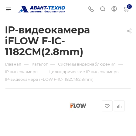
0
IP-видеокамера
iFLOW F-IC-
1182CM(2.8mm)
—
—
—
Главная
Каталог
Системы видеонаблюдения
—
—
IP видеокамеры
Цилиндрические IP видеокамеры
IP-видеокамера iFLOW F-IC-1182CM(2.8mm)