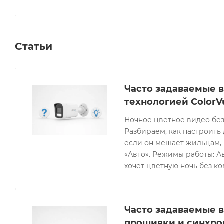
поддерживает основные события: обнаружение движ
«Человек» и обнаружение исключений. Питание осуще
(максимальное потребление 5 Вт) через коаксиальны
Статьи
технологии PoE (IEEE 802.3af, класс 0, макс. 6.5 Вт)
защиты IP67. Габаритные размеры камеры составляют 1
работает в температурном диапазоне от -30 °C до +4
Часто задаваемые в
технологией ColorV
Ночное цветное видео без
Разбираем, как настроить 
если он мешает жильцам, 
«Авто». Режимы работы: Ав
хочет цветную ночь без к
Часто задаваемые в
прошивки и синхро