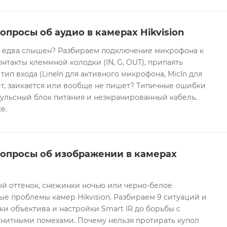
опросы об аудио в камерах Hikvision
он едва слышен? Разбираем подключение микрофона к
контакты клеммной колодки (IN, G, OUT), припаять
 тип входа (LineIn для активного микрофона, MicIn для
т, заикается или вообще не пишет? Типичные ошибки
ульсный блок питания и неэкранированный кабель.
е.
вопросы об изображении в камерах
ый оттенок, снежинки ночью или черно-белое
е проблемы камер Hikvision. Разбираем 9 ситуаций и
ки объектива и настройки Smart IR до борьбы с
гнитными помехами. Почему нельзя протирать купол