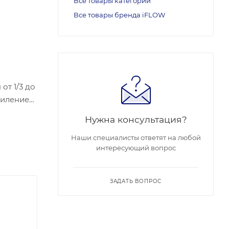
Все товары категории
Все товары бренда iFLOW
от 1/3 до
усилением
Нужна консультация?
еет
2°, по
Наши специалисты ответят на любой
интересующий вопрос
светку
живает
 секунду
ЗАДАТЬ ВОПРОС
фровым
ия
Она