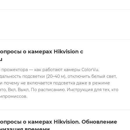
ения с функцией срабатывания тревоги по объекту тип
ствляется от источника постоянного тока 12 В ±25%
й разъем Ø 5.5 мм с защитой от обратной полярности и
. Корпус устройства выполнен из пластика и соответствует 
38.8 × 60.9 × 57.9 мм, масса — приблизительно 175 г. К
5 °C при влажности до 95% без конденсата.
опросы о камерах Hikvision с
u
 прожектора — как работают камеры ColorVu.
дальность подсветки (20–40 м), отключить белый свет,
и почему не включается подсветка даже в режиме
то, Вкл, Выкл, По расписанию. Инструкция для тех, кто
омпромиссов.
опросы о камерах Hikvision. Обновление
низация времени.