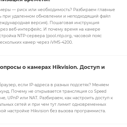
еры — риск или необходимость? Разбираем главные
ть при удаленном обновлении и неподходящий файл
международная версия). Пошаговая инструкция
рез веб-интерфейс. И почему время на камере
тройка NTP-сервера (pool.ntp.org, часовой пояс
ескольких камер через iVMS-4200.
опросы о камерах Hikvision. Доступ и
браузер, если IP-адреса в разных подсетях? Меняем
екунд. Почему не открывается трансляция со Speed
е, UPnP или NAT. Разбираем, как настроить доступ к
альных сетей и при чем тут лимит одновременных
ой настройке Hikvision без вызова программиста.