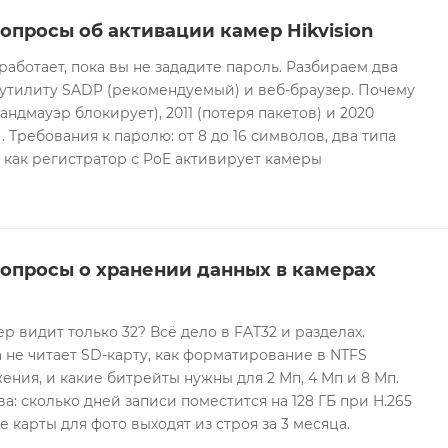
опросы об активации камер Hikvision
 работает, пока вы не зададите пароль. Разбираем два
 утилиту SADP (рекомендуемый) и веб-браузер. Почему
андмауэр блокирует), 2011 (потеря пакетов) и 2020
 Требования к паролю: от 8 до 16 символов, два типа
И как регистратор с PoE активирует камеры
вопросы о хранении данных в камерах
ер видит только 32? Всё дело в FAT32 и разделах.
 не читает SD-карту, как форматирование в NTFS
ния, и какие битрейты нужны для 2 Мп, 4 Мп и 8 Мп.
а: сколько дней записи поместится на 128 ГБ при H.265
е карты для фото выходят из строя за 3 месяца.