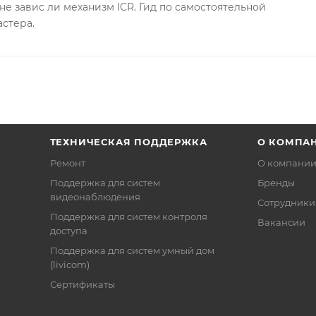
не завис ли механизм ICR. Гид по самостоятельной
астера.
ТЕХНИЧЕСКАЯ ПОДДЕРЖКА
О КОМПА
Ремонт
О компани
Поддержка для систем
Бренды
видеонаблюдения
Сотрудники
Поддержка для систем контроля
Вакансии
доступа
Поддержка для систем умный дом
(livicom)
Сертификаты