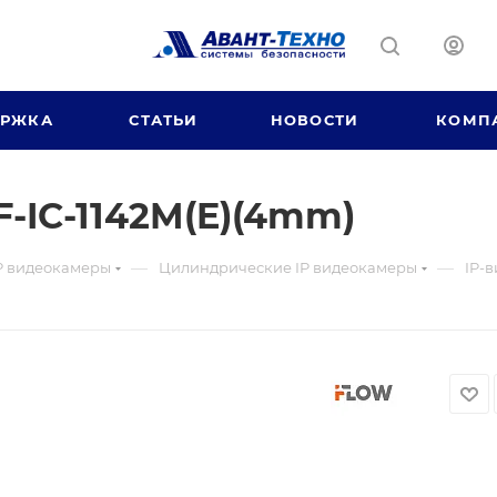
ЕРЖКА
СТАТЬИ
НОВОСТИ
КОМП
-IC-1142M(E)(4mm)
—
—
P видеокамеры
Цилиндрические IP видеокамеры
IP-