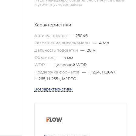
Наши менеджеры обязательно свяжутся с вами
и уточнят условия заказа
Характеристики
Артикул товара
—
25046
Разрешение видеокамеры
—
4 Мп
Дальность подсветки
—
20 м
Объектив
—
4 мм
WDR
—
Цифровой WDR
Поддержка форматов
—
H.264, H.264+,
H.265, H.265+, MJPEG
Все характеристики