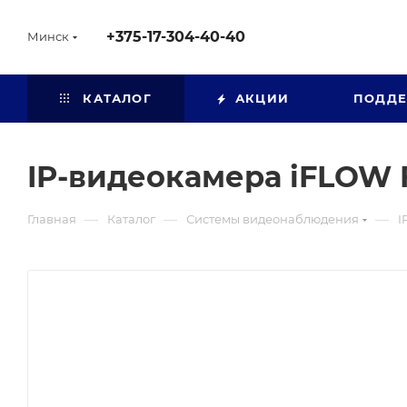
+375-17-304-40-40
Минск
КАТАЛОГ
АКЦИИ
ПОДД
IP-видеокамера iFLOW F
—
—
—
Главная
Каталог
Системы видеонаблюдения
I