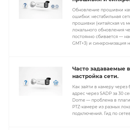
Обновление прошивки кам
ошибки: нестабильная се
прошивки (китайская vs 
локального обновления че
постоянно сбивается — нас
GMT+3) и синхронизация н
Часто задаваемые в
настройка сети.
Как зайти в камеру через 
адрес через SADP за 30 с
Dome — проблема в плагин
PTZ-камере из разных лок
подключений. Гид по сетев