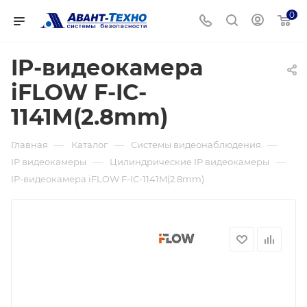
0
IP-видеокамера
iFLOW F-IC-
1141M(2.8mm)
—
—
—
Главная
Каталог
Системы видеонаблюдения
—
—
IP видеокамеры
Цилиндрические IP видеокамеры
IP-видеокамера iFLOW F-IC-1141M(2.8mm)