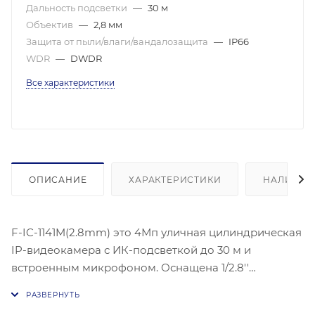
Дальность подсветки
—
30 м
Объектив
—
2,8 мм
Защита от пыли/влаги/вандалозащита
—
IP66
WDR
—
DWDR
Все характеристики
ОПИСАНИЕ
ХАРАКТЕРИСТИКИ
НАЛИЧИЕ
F-IC-1141M(2.8mm) это 4Мп уличная цилиндрическая
IP-видеокамера с ИК-подсветкой до 30 м и
встроенным микрофоном. Оснащена 1/2.8''
Progressive Scan CMOS матрицей, разрешение 2560 ×
1440 при 20 к/с. Объектив с фокусным расстоянием