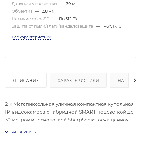
Дальность подсветки
—
30 м
Объектив
—
2,8 мм
Наличие microSD
—
До 512 Гб
Защита от пыли/влаги/вандалозащита
—
IP67, IK10
Все характеристики
ОПИСАНИЕ
ХАРАКТЕРИСТИКИ
НАЛИЧИЕ
2-х Мегапиксельная уличная компактная купольная
IP-видеокамера с гибридной SMART подсветкой до
30 метров и технологией SharpSense, оснащенная
1/2.7" Progressive Scan CMOS матрицей, объективом
2.8 мм и углом обзора 112°. Камера имеет