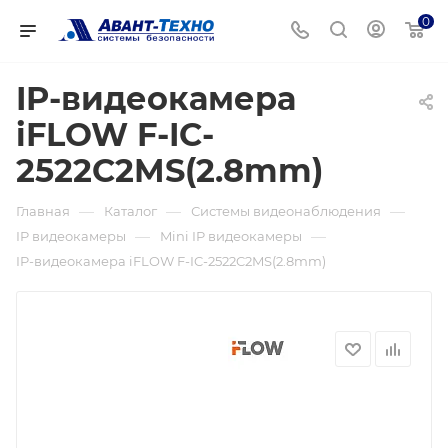
0
IP-видеокамера
iFLOW F-IC-
2522C2MS(2.8mm)
—
—
—
Главная
Каталог
Системы видеонаблюдения
—
—
IP видеокамеры
Mini IP видеокамеры
IP-видеокамера iFLOW F-IC-2522C2MS(2.8mm)